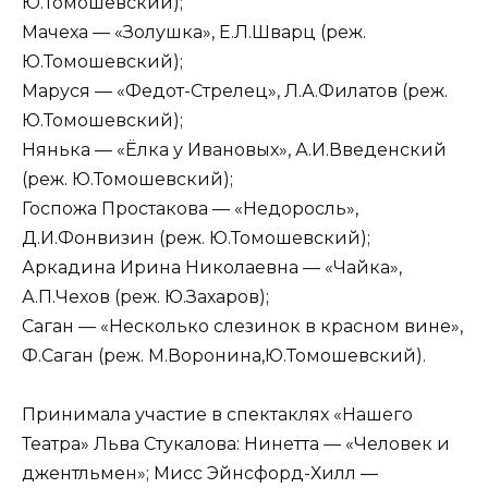
Ю.Томошевский);
Мачеха — «Золушка», Е.Л.Шварц (реж.
Ю.Томошевский);
Маруся — «Федот-Стрелец», Л.А.Филатов (реж.
Ю.Томошевский);
Нянька — «Ёлка у Ивановых», А.И.Введенский
(реж. Ю.Томошевский);
Госпожа Простакова — «Недоросль»,
Д.И.Фонвизин (реж. Ю.Томошевский);
Аркадина Ирина Николаевна — «Чайка»,
А.П.Чехов (реж. Ю.Захаров);
Саган — «Несколько слезинок в красном вине»,
Ф.Саган (реж. М.Воронина,Ю.Томошевский).
Принимала участие в спектаклях «Нашего
Театра» Льва Стукалова: Нинетта — «Человек и
джентльмен»; Мисс Эйнсфорд-Хилл —