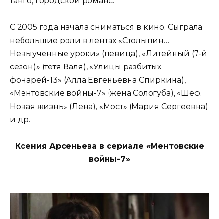
танго, городской романс.
С 2005 года начала сниматься в кино. Сыграла
небольшие роли в лентах «Столыпин…
Невыученные уроки» (певица), «Литейный (7-й
сезон)» (тётя Валя), «Улицы разбитых
фонарей-13» (Алла Евгеньевна Спиркина),
«Ментовские войны-7» (жена Сологуба), «Шеф.
Новая жизнь» (Лена), «Мост» (Мария Сергеевна)
и др.
Ксения Арсеньева в сериале «Ментовские
войны-7»