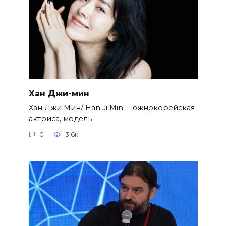
Хан Джи-мин
Хан Джи Мин/ Han Ji Min – южнокорейская
актриса, модель
0
3.6к.