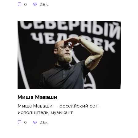
0
2.8к.
Миша Маваши
Миша Маваши — российский рэп-
исполнитель, музыкант
0
2.6к.