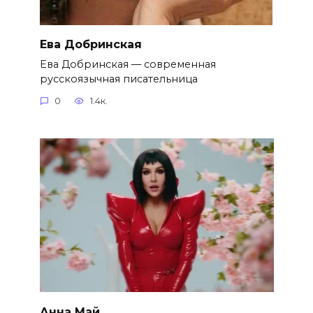
Ева Добринская
Ева Добринская — современная
русскоязычная писательница
0
1.4к.
Анна Май