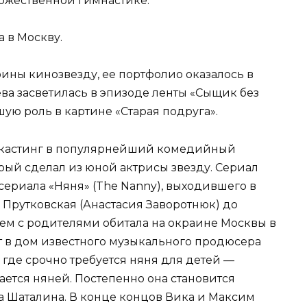
ожественной гимнастике.
а в Москву.
ины кинозвезду, ее портфолио оказалось в
ева засветилась в эпизоде ленты «Сыщик без
ую роль в картине «Старая подруга».
а кастинг в популярнейший комедийный
орый сделал из юной актрисы звезду. Сериал
сериала «Няня» (The Nanny), выходившего в
а Прутковская (Анастасия Заворотнюк) до
тем с родителями обитала на окраине Москвы в
т в дом известного музыкального продюсера
где срочно требуется няня для детей —
ется няней. Постепенно она становится
а Шаталина. В конце концов Вика и Максим