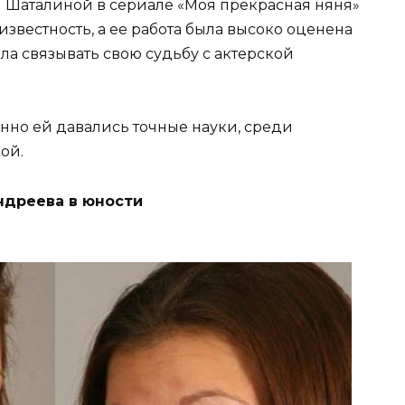
и Шаталиной в сериале «Моя прекрасная няня»
вестность, а ее работа была высоко оценена
ла связывать свою судьбу с актерской
нно ей давались точные науки, среди
ой.
ндреева в юности