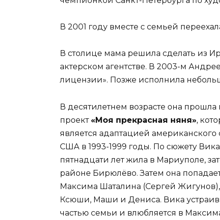
чемпионкой Санкт-Петербурга по худ
В 2001 году вместе с семьей переехал
В столице мама решила сделать из Ир
актерском агентстве. В 2003-м Андре
лицензии». Позже исполнила небольш
В десятилетнем возрасте она прошл
проект
«Моя прекрасная няня»
, кот
является адаптацией американского 
США в 1993-1999 годы. По сюжету Вик
пятнадцати лет жила в Мариуполе, за
районе Бирюлёво. Затем она попадае
Максима Шаталина (Сергей Жигунов), 
Ксюши, Маши и Дениса. Вика устраива
частью семьи и влюбляется в Максим