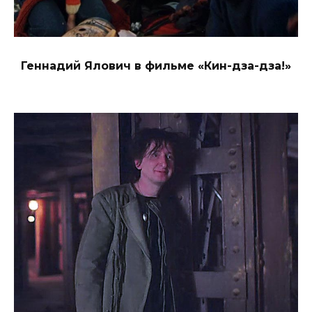
Геннадий Ялович в фильме «Кин-дза-дза!»