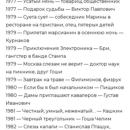
1977 — Усатый нянь — товарищ общественник
1977 — Подарок судьбы — Виктор Павлович
1979 — Суета сует — собеседник Марины в
ресторане на пристани, отец пятерых детей
1979 — Прилетал марсианин в осеннюю ночь —
Курнаков
1979 — Приключения Электроника — Бри,
гангстер в банде Стампа
1979 — Москва слезам не верит — доктор наук
на пикнике, друг Гоши
1979 — Завтрак на траве — Филимонов, физрук
1980 — Если бы я был начальником — Пищиков
1980 — Дамы приглашают кавалеров — Густав
Иванович
1981 — Честный, умный, неженатый… — Кашкин
1981 — Черный треугольник — Гоша Челим
1982 — Слезы капали — Станислав Пташук,