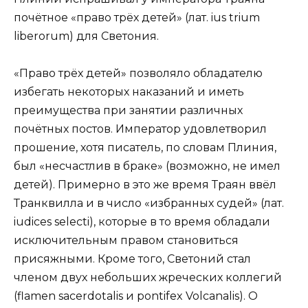
почётное «право трёх детей» (лат. ius trium
liberorum) для Светония.
«Право трёх детей» позволяло обладателю
избегать некоторых наказаний и иметь
преимущества при занятии различных
почётных постов. Император удовлетворил
прошение, хотя писатель, по словам Плиния,
был «несчастлив в браке» (возможно, не имел
детей). Примерно в это же время Траян ввёл
Транквилла и в число «избранных судей» (лат.
iudices selecti), которые в то время обладали
исключительным правом становиться
присяжными. Кроме того, Светоний стал
членом двух небольших жреческих коллегий
(flamen sacerdotalis и pontifex Volcanalis). О