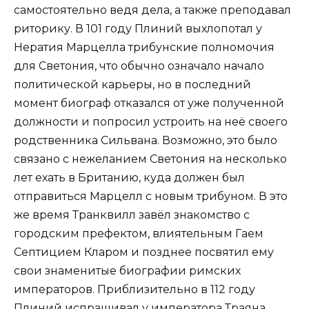
самостоятельно ведя дела, а также преподавал
риторику. В 101 году Плиний выхлопотал у
Нератия Марцелла трибунские полномочия
для Светония, что обычно означало начало
политической карьеры, но в последний
момент биограф отказался от уже полученной
должности и попросил устроить на неё своего
родственника Сильвана. Возможно, это было
связано с нежеланием Светония на несколько
лет ехать в Британию, куда должен был
отправиться Марцелл с новым трибуном. В это
же время Транквилл завёл знакомство с
городским префектом, влиятельным Гаем
Септицием Кларом и позднее посвятил ему
свои знаменитые биографии римских
императоров. Приблизительно в 112 году
Плиний испрашивал у императора Траяна