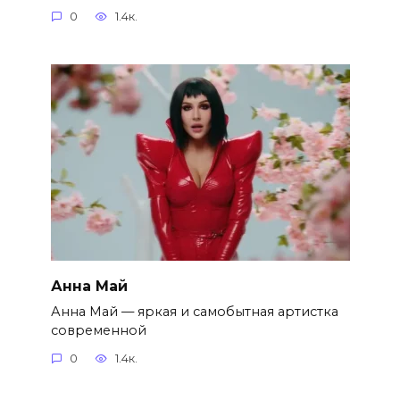
0
1.4к.
Анна Май
Анна Май — яркая и самобытная артистка
современной
0
1.4к.