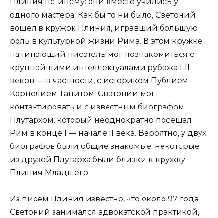
Плиния по-иному: они вместе учились у
одного мастера. Как бы то ни было, Светоний
вошёл в кружок Плиния, игравший большую
роль в культурной жизни Рима. В этом кружке
начинающий писатель мог познакомиться с
крупнейшими интеллектуалами рубежа I-II
веков — в частности, с историком Публием
Корнелием Тацитом. Светоний мог
контактировать и с известным биографом
Плутархом, который неоднократно посещал
Рим в конце I — начале II века. Вероятно, у двух
биографов были общие знакомые: некоторые
из друзей Плутарха были близки к кружку
Плиния Младшего.
Из писем Плиния известно, что около 97 года
Светоний занимался адвокатской практикой,