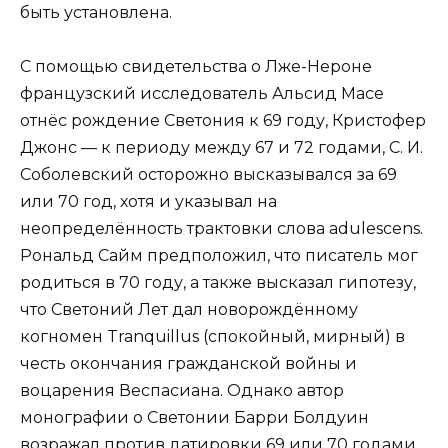
быть установлена.
С помощью свидетельства о Лже-Нероне
французский исследователь Альсид Масе
отнёс рождение Светония к 69 году, Кристофер
Джонс — к периоду между 67 и 72 годами, С. И.
Соболевский осторожно высказывался за 69
или 70 год, хотя и указывал на
неопределённость трактовки слова adulescens.
Рональд Сайм предположил, что писатель мог
родиться в 70 году, а также высказал гипотезу,
что Светоний Лет дал новорождённому
когномен Tranquillus (спокойный, мирный) в
честь окончания гражданской войны и
воцарения Веспасиана. Однако автор
монографии о Светонии Барри Болдуин
возражал против датировки 69 или 70 годами,