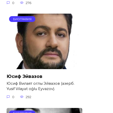
0
276
БИОГРАФИЯ
Юсиф Эйвазов
Юсиф Вилаят оглы Эйвазов (азерб.
Yusif Vilayət oğlu Eyvazov).
0
292