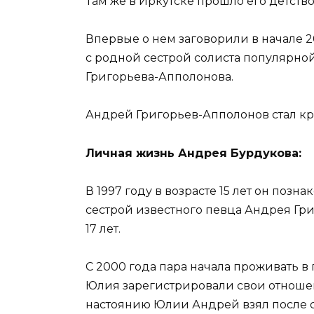
Там же в Иркутске прошло его детство
Впервые о нем заговорили в начале 200
с родной сестрой солиста популярной
Григорьева-Апполонова.
Андрей Григорьев-Апполонов стал к
Личная жизнь Андрея Бурдукова:
В 1997 году в возрасте 15 лет он по
сестрой известного певца Андрея Гри
17 лет.
С 2000 года пара начала проживать в
Юлия зарегистрировали свои отношен
настоянию Юлии Андрей взял после с