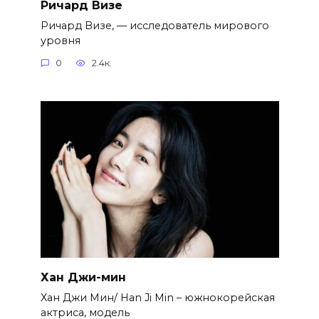
Ричард Визе
Ричард Визе, — исследователь мирового
уровня
0
2.4к.
Хан Джи-мин
Хан Джи Мин/ Han Ji Min – южнокорейская
актриса, модель