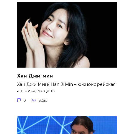
Хан Джи-мин
Хан Джи Мин/ Han Ji Min – южнокорейская
актриса, модель
0
3.5к.