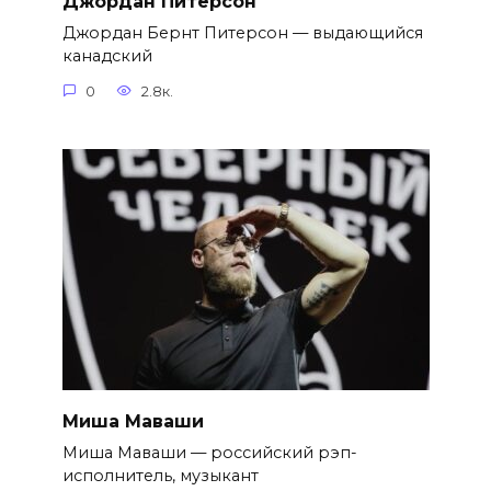
Джордан Питерсон
Джордан Бернт Питерсон — выдающийся
канадский
0
2.8к.
Миша Маваши
Миша Маваши — российский рэп-
исполнитель, музыкант