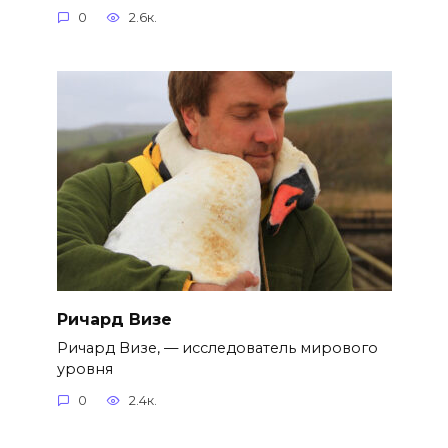
0
2.6к.
Ричард Визе
Ричард Визе, — исследователь мирового
уровня
0
2.4к.