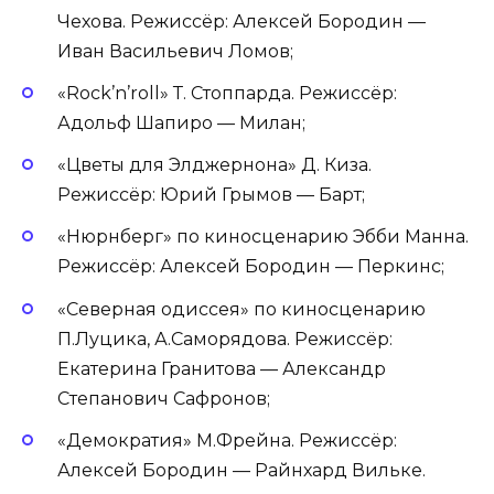
Чехова. Режиссёр: Алексей Бородин —
Иван Васильевич Ломов;
«Rock’n’roll» Т. Стоппарда. Режиссёр:
Адольф Шапиро — Милан;
«Цветы для Элджернона» Д. Киза.
Режиссёр: Юрий Грымов — Барт;
«Нюрнберг» по киносценарию Эбби Манна.
Режиссёр: Алексей Бородин — Перкинс;
«Северная одиссея» по киносценарию
П.Луцика, А.Саморядова. Режиссёр:
Екатерина Гранитова — Александр
Степанович Сафронов;
«Демократия» М.Фрейна. Режиссёр:
Алексей Бородин — Райнхард Вильке.