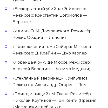
«Бескорыстный убийца» Э. Ионеско.
Режиссёр: Константин Богомолов —
Беранже;
«Идиот» Ф. М. Достоевского. Режиссёр:
Режис Обадиа — Ипполит;
«Приключения Тома Сойера» М. Твена.
Режиссёр: Д. Крейни — Джо Харпер;
«Лоренцаччо» А. де Мюссе. Режиссёр:
Алексей Бородин — Козимо Медичи;
«Стеклянный зверинец» Т. Уильямса.
Режиссёр: Александр Огарёв — Том;
«Принц и нищий» М. Твена. Режиссёр:
Николай Крутиков — Том Кенти (Премия
«Московские дебюты»);