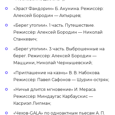
«Эраст Фандорин» Б. Акунина. Режиссёр:
Алексей Бородин — Ахтырцев;
«Берег утопии». 1 часть. Путешествие.
Режиссёр: Алексей Бородин — Николай
Станкевич;
«Берег утопии». 3 часть. Выброшенные на
берег. Режиссёр: Алексей Бородин —
Маццини, Николай Чернышевский;
«Приглашение на казнь» В. В. Набокова.
Режиссёр: Павел Сафонов — Шурин-остряк;
«Ничья длится мгновение» И. Мераса.
Режиссёр: Миндаугас Карбаускис —
Касриэл Липман;
«Чехов-GALA» по одноактным пьесам А. П.