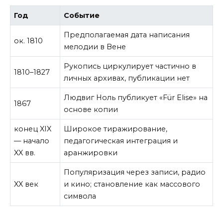
Год
Событие
Предполагаемая дата написания
ок. 1810
мелодии в Вене
Рукопись циркулирует частично в
1810–1827
личных архивах, публикации нет
Людвиг Ноль публикует «Für Elise» на
1867
основе копии
конец XIX
Широкое тиражирование,
— начало
педагогическая интеграция и
XX вв.
аранжировки
Популяризация через записи, радио
XX век
и кино; становление как массового
символа