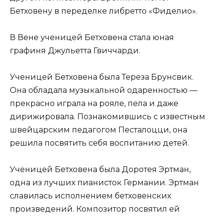
Бетховену в переделке либретто «Фиделио».
В Вене ученицей Бетховена стала юная
графиня Джульетта Гвиччарди.
Ученицей Бетховена была Тереза Брунсвик.
Она обладала музыкальной одаренностью —
прекрасно играла на рояле, пела и даже
дирижировала. Познакомившись с известным
швейцарским педагогом Песталоцци, она
решила посвятить себя воспитанию детей.
Ученицей Бетховена была Доротея Эртман,
одна из лучших пианисток Германии. Эртман
славилась исполнением бетховенских
произведений. Композитор посвятил ей