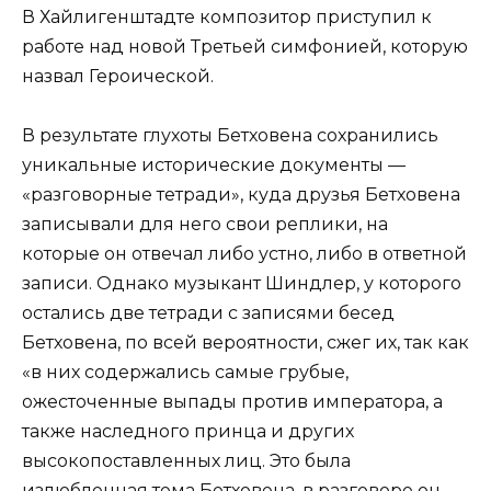
В Хайлигенштадте композитор приступил к
работе над новой Третьей симфонией, которую
назвал Героической.
В результате глухоты Бетховена сохранились
уникальные исторические документы —
«разговорные тетради», куда друзья Бетховена
записывали для него свои реплики, на
которые он отвечал либо устно, либо в ответной
записи. Однако музыкант Шиндлер, у которого
остались две тетради с записями бесед
Бетховена, по всей вероятности, сжег их, так как
«в них содержались самые грубые,
ожесточенные выпады против императора, а
также наследного принца и других
высокопоставленных лиц. Это была
излюбленная тема Бетховена, в разговоре он