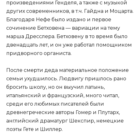
произведениями Генделя, а также с музыкой
других современников, в т.ч. Гайдна и Моцарта.
Благодаря Нефе было издано и первое
сочинение Бетховена — вариации на тему
марша Дресслера. Бетховену в то время было
двенадцать лет, и он уже работал помощником
придворного органиста.
После смерти деда материальное положение
семьи ухудшилось. Людвигу пришлось рано
бросить школу, но он выучил латынь,
итальянский и французский, много читал,
среди его любимых писателей были
древнегреческие авторы Гомер и Плутарх,
английский драматург Шекспир, немецкие
поэты Гете и Шиллер.