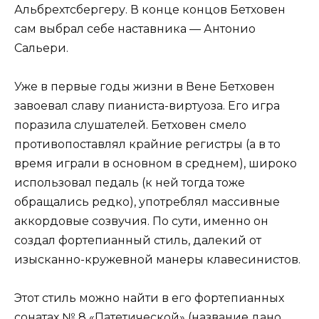
Альбрехтсбергеру. В конце концов Бетховен
сам выбрал себе наставника — Антонио
Сальери.
Уже в первые годы жизни в Вене Бетховен
завоевал славу пианиста-виртуоза. Его игра
поразила слушателей. Бетховен смело
противопоставлял крайние регистры (а в то
время играли в основном в среднем), широко
использовал педаль (к ней тогда тоже
обращались редко), употреблял массивные
аккордовые созвучия. По сути, именно он
создал фортепианный стиль, далекий от
изысканно-кружевной манеры клавесинистов.
Этот стиль можно найти в его фортепианных
сонатах № 8 «Патетической» (название дано