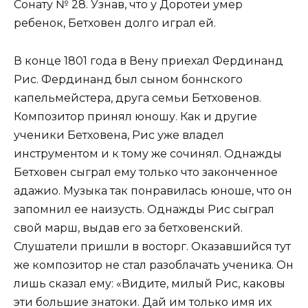
Сонату № 28. Узнав, что у Доротеи умер
ребенок, Бетховен долго играл ей.
В конце 1801 года в Вену приехал Фердинанд
Рис. Фердинанд был сыном боннского
капельмейстера, друга семьи Бетховенов.
Композитор принял юношу. Как и другие
ученики Бетховена, Рис уже владел
инструментом и к тому же сочинял. Однажды
Бетховен сыграл ему только что законченное
адажио. Музыка так понравилась юноше, что он
запомнил ее наизусть. Однажды Рис сыграл
свой марш, выдав его за бетховенский.
Слушатели пришли в восторг. Оказавшийся тут
же композитор не стал разоблачать ученика. Он
лишь сказал ему: «Видите, милый Рис, каковы
эти большие знатоки. Дай им только имя их