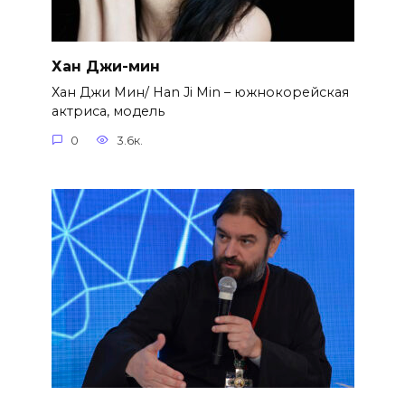
Хан Джи-мин
Хан Джи Мин/ Han Ji Min – южнокорейская
актриса, модель
0
3.6к.