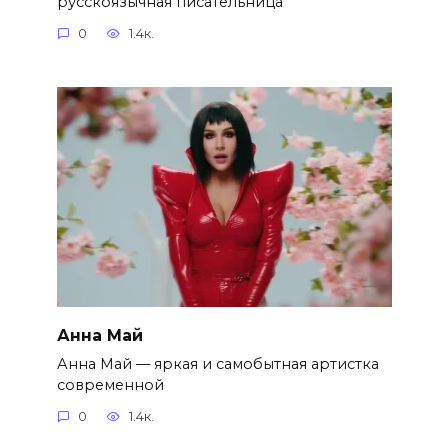
русскоязычная писательница
0
1.4к.
Анна Май
Анна Май — яркая и самобытная артистка
современной
0
1.4к.