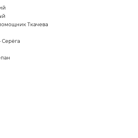
ий
ый
 помощник Ткачева
 Серёга
епан