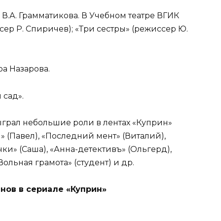
 В.А. Грамматикова. В Учебном театре ВГИК
сер Р. Спиричев); «Три сестры» (режиссер Ю.
ра Назарова.
 сад».
Сыграл небольшие роли в лентах «Куприн»
» (Павел), «Последний мент» (Виталий),
ки» (Саша), «Анна-детективъ» (Ольгерд),
Вольная грамота» (студент) и др.
нов в сериале «Куприн»