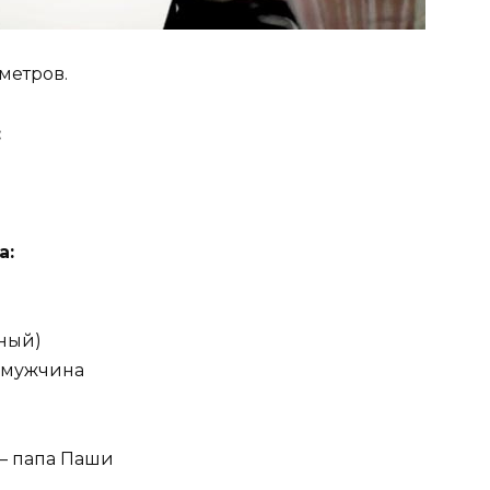
метров.
:
а:
жный)
— мужчина
— папа Паши