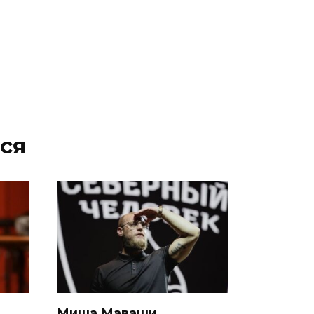
ся
Миша Маваши