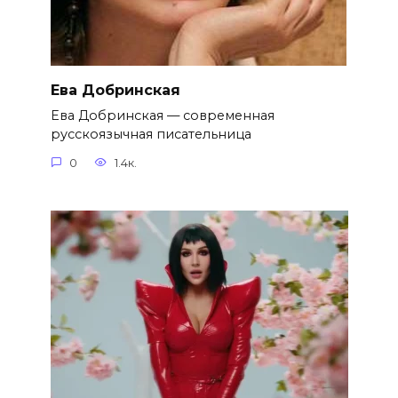
Ева Добринская
Ева Добринская — современная
русскоязычная писательница
0
1.4к.