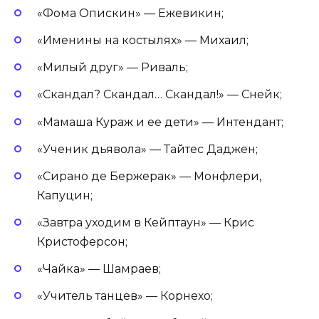
«Фома Опискин» — Ежевикин;
«Именины на костылях» — Михаил;
«Милый друг» — Риваль;
«Скандал? Скандал… Скандал!» — Снейк;
«Мамаша Кураж и ее дети» — Интендант;
«Ученик дьявола» — Тайтес Даджен;
«Сирано де Бержерак» — Монфлери,
Капуцин;
«Завтра уходим в Кейптаун» — Крис
Кристоферсон;
«Чайка» — Шамраев;
«Учитель танцев» — Корнехо;