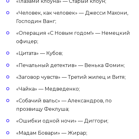
«Глазами клоуна» — Старый клоун;
«Человек, как человек» — Джесси Махони,
Господин Ванг;
«Операция «С Новым годом!» — Немецкий
офицер;
«Цитата» — Кубов;
«Печальный детектив» — Венька Фомин;
«Заговор чувств» — Третий жилец и Витя;
«Чайка» — Медведенко;
«Собачий вальс» — Александров, по
прозвищу Феклуша;
«Ошибки одной ночи» — Диггори;
«Мадам Бовари» — Жирар;