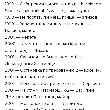
1998 — Сибирский цирюльникъ (Le barbier de
Sibérie / Lazebník sibiřský) — Кузьма, кучер
1998 — Не послать ли нам… гонца? — эпизод
1999 — Заповедник (фильм-спектакль) —
Беляев, майор
2000 — Репете
2000 — Именины с костылями (фильм-
спектакль) — Михаил
2001 — Саломея (не был завершен) —
Левандовский, помещик
2001 — Остановка по требованию 2 — Коркин,
лейтенант (нет в титрах)
2001 — Новогодние приключения — Сергеев
2001 — На углу у Патриарших-2 — Василий
Дмитриевич Паршиков, майор
2001 — Московские окна — Двойных