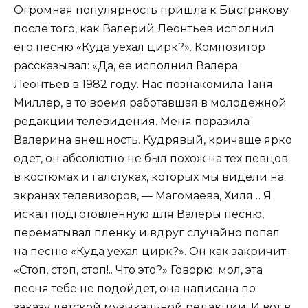
Огромная популярность пришла к Быстрякову
после того, как Валерий Леонтьев исполнил
его песню «Куда уехал цирк?». Композитор
рассказывал: «Да, ее исполнил Валера
Леонтьев в 1982 году. Нас познакомила Таня
Миллер, в то время работавшая в молодежной
редакции телевидения. Меня поразила
Валерина внешность. Кудрявый, кричаще ярко
одет, он абсолютно не был похож на тех певцов
в костюмах и галстуках, которых мы видели на
экранах телевизоров, — Магомаева, Хиля… Я
искал подготовленную для Валеры песню,
перематывал пленку и вдруг случайно попал
на песню «Куда уехал цирк?». Он как закричит:
«Стоп, стоп, стоп!.. Что это?» Говорю: мол, эта
песня тебе не подойдет, она написана по
заказу детской музыкальной редакции. И вот в