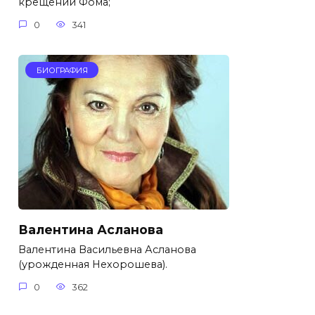
крещении Фома;
0
341
БИОГРАФИЯ
Валентина Асланова
Валентина Васильевна Асланова
(урожденная Нехорошева).
0
362