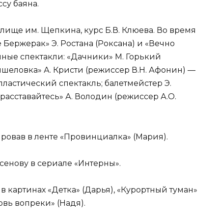
су баяна.
илище им. Щепкина, курс Б.В. Клюева. Во время
 Бержерак» Э. Ростана (Роксана) и «Вечно
мные спектакли: «Дачники» М. Горький
ышеловка» А. Кристи (режиссер В.Н. Афонин) —
пластический спектакль; балетмейстер Э.
асставайтесь» А. Володин (режиссер А.О.
ировав в ленте «Провинциалка» (Мария).
сенову в сериале «Интерны».
в картинах «Детка» (Дарья), «Курортный туман»
овь вопреки» (Надя).