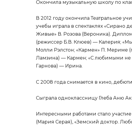
Окончила музыкальную школу по клас
В 2012 году окончила Театральное уч
учебы играла в спектаклях «Сирано де
Живые» В. Розова (Вероника). Дипло
(режиссер Б.В. Клюев) — Калерия; «М
Молли Рэлстон; «Кармен» П. Мериме (
Ламзина) — Кармен; «С любимыми не р
Гарнова) — Ирина.
С 2008 года снимается в кино, дебют
Сыграла одноклассницу Глеба Аню Ак
Интересными работами стало участие 
(Мария Серая), «Земский доктор. Люб