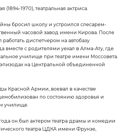
(1894-1970), театральная актриса.
йны бросил школу и устроился слесарем-
твенный часовой завод имени Кирова. После
л работать диспетчером на автобазу
а вместе с родителями уехал в Алма-Ату, где
ральное училище при театре имени Моссовета.
 эпизодах на Центральной объединенной
яды Красной Армии, воевал в качестве
 демобилизован по состоянию здоровья и
ом училище.
 года он был актером театра драмы и комедии
ического театра ЦДКА имени Фрунзе,