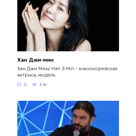
Хан Джи-мин
Хан Джи Мин/ Han Ji Min – южнокорейская
актриса, модель
0
3.5к.