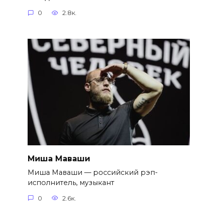
0
2.8к.
Миша Маваши
Миша Маваши — российский рэп-
исполнитель, музыкант
0
2.6к.