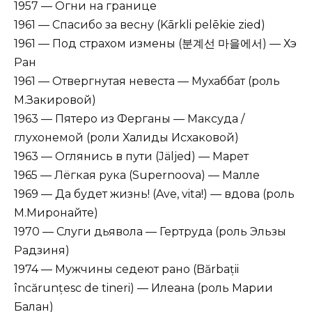
1957 — Огни на границе
1961 — Спасибо за весну (Kārkli pelēkie zied)
1961 — Под страхом измены (분계선 마을에서) — Хэ
Ран
1961 — Отвергнутая невеста — Мухаббат (роль
М.Закировой)
1963 — Пятеро из Ферганы — Максуда /
глухонемой (роли Халиды Исхаковой)
1963 — Оглянись в пути (Jäljed) — Марет
1965 — Лёгкая рука (Supernoova) — Малле
1969 — Да будет жизнь! (Ave, vita!) — вдова (роль
М.Миронайте)
1970 — Слуги дьявола — Гертруда (роль Эльзы
Радзиня)
1974 — Мужчины седеют рано (Bărbații
încărunțesc de tineri) — Илеана (роль Марии
Балан)