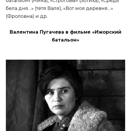
батальон» (Нина), «Строговы» (Зотиха), «Средь
бела дня…» (тётя Валя), «Вот моя деревня…»
(Фроловна) и др.
Валентина Пугачева в фильме «Ижорский
батальон»