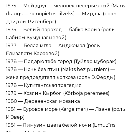
1975 — Мой друг — человек несерьёзный (Mans
draugs — nenopietns cilvēks) — Мирдза (роль
Дзидры Ритенберг)
1975 — Белый пароход — бабка Карыз (роль
Сабиры Кумушалиевой)
1977 — Белая мгла — Айджемал (роль
Елизаветы Караевой)
1978 — Подарю тебе город (Туйлар муборак)
1978 — Ночь без птиц (Nakts bez putniem) —
жена председателя колхоза (роль Э.Ферды)
1978 — Кугитангская трагедия
1979 — Хозяин Кырбоя (Kõrboja peremees)
1980 — Деревенская мозаика
1981 — Суровое море (Karge meri) — Лээне (роль
И.Эвер)
1981 — Лимузин цвета белой ночи (Limuzīns