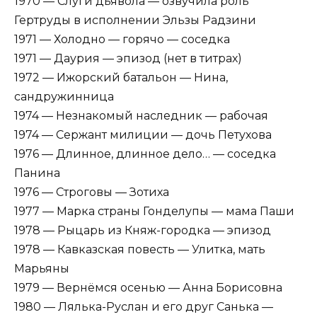
1970 — Слуги дьявола — озвучила роль
Гертруды в исполнении Эльзы Радзини
1971 — Холодно — горячо — соседка
1971 — Даурия — эпизод (нет в титрах)
1972 — Ижорский батальон — Нина,
сандружинница
1974 — Незнакомый наследник — рабочая
1974 — Сержант милиции — дочь Петухова
1976 — Длинное, длинное дело… — соседка
Панина
1976 — Строговы — Зотиха
1977 — Марка страны Гонделупы — мама Паши
1978 — Рыцарь из Княж-городка — эпизод
1978 — Кавказская повесть — Улитка, мать
Марьяны
1979 — Вернёмся осенью — Анна Борисовна
1980 — Лялька-Руслан и его друг Санька —