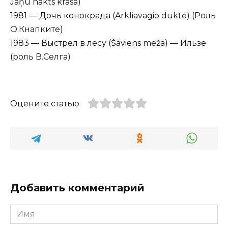
Jāņu nakts krāsā)
1981 — Дочь конокрада (Arkliavagio duktė) (Роль
О.Кнапките)
1983 — Выстрел в лесу (Šāviens mežā) — Ильзе
(роль В.Селга)
Оцените статью
Добавить комментарий
Имя
*