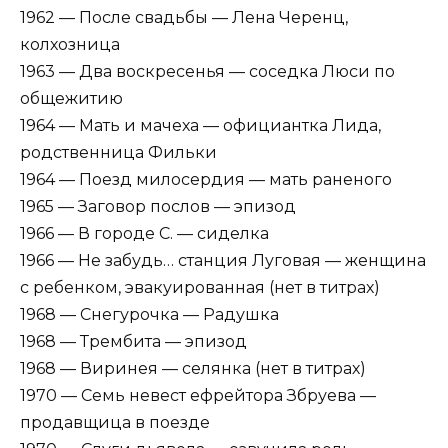
1962 — После свадьбы — Лена Черенц,
колхозница
1963 — Два воскресенья — соседка Люси по
общежитию
1964 — Мать и мачеха — официантка Лида,
родственница Фильки
1964 — Поезд милосердия — мать раненого
1965 — Заговор послов — эпизод
1966 — В городе С. — сиделка
1966 — Не забудь… станция Луговая — женщина
с ребенком, эвакуированная (нет в титрах)
1968 — Снегурочка — Радушка
1968 — Трембита — эпизод
1968 — Виринея — селянка (нет в титрах)
1970 — Семь невест ефрейтора Збруева —
продавщица в поезде