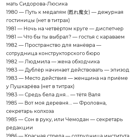
мать Сидорова-Люсика
1980 — Путь к медалям (甦れ魔女) — дежурная
гостиницы (нет в титрах)
1981 — Ночь на четвёртом круге — диспетчер
1981 — Что бы ты выбрал? — гостья с караваем
1982 — Пространство для манёвра —
сотрудница конструкторского бюро
1982 — Людмила — жена обходчика
1983 — Дублёр начинает действовать — эпизод
1983 — Место действия — женщина на приёме
у Пушкарёва (нет в титрах)
1983 — Средь бела дня… — тётя Валя
1985 — Вот моя деревня… — Фроловна,
секретарь колхоза
1985 — Сон в руку, или Чемодан — секретарь
редакции
1986 — Красная стрела — сотрудница института