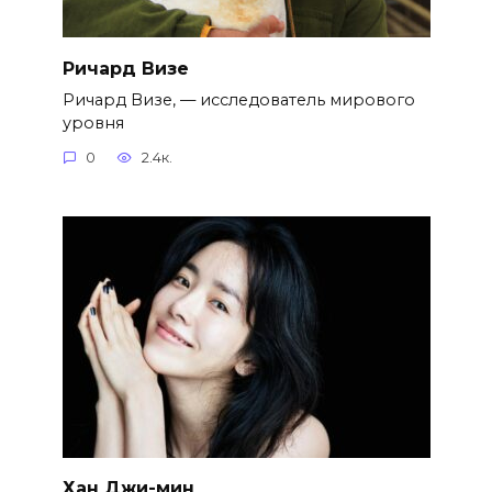
Ричард Визе
Ричард Визе, — исследователь мирового
уровня
0
2.4к.
Хан Джи-мин