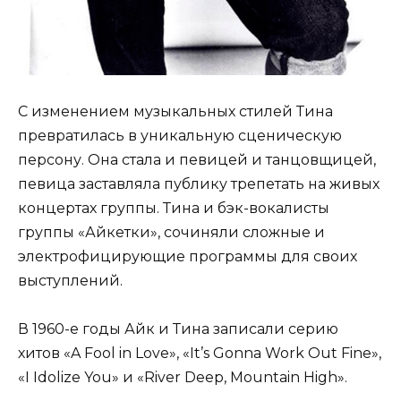
С изменением музыкальных стилей Тина
превратилась в уникальную сценическую
персону. Она стала и певицей и танцовщицей,
певица заставляла публику трепетать на живых
концертах группы. Тина и бэк-вокалисты
группы «Айкетки», сочиняли сложные и
электрофицирующие программы для своих
выступлений.
В 1960-е годы Айк и Тина записали серию
хитов «A Fool in Love», «It’s Gonna Work Out Fine»,
«I Idolize You» и «River Deep, Mountain High».