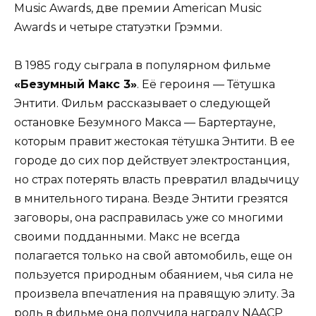
Music Awards, две премии American Music
Awards и четыре статуэтки Грэмми.
В 1985 году сыграла в популярном фильме
«Безумный Макс 3»
. Её героиня — Тётушка
Энтити. Фильм рассказывает о следующей
остановке Безумного Макса — Бартертауне,
которым правит жестокая тётушка Энтити. В ее
городе до сих пор действует электростанция,
но страх потерять власть превратил владычицу
в мнительного тирана. Везде Энтити грезятся
заговоры, она расправилась уже со многими
своими подданными. Макс не всегда
полагается только на свой автомобиль, еще он
пользуется природным обаянием, чья сила не
произвела впечатления на правящую элиту. За
роль в фильме она получила награду NAACP