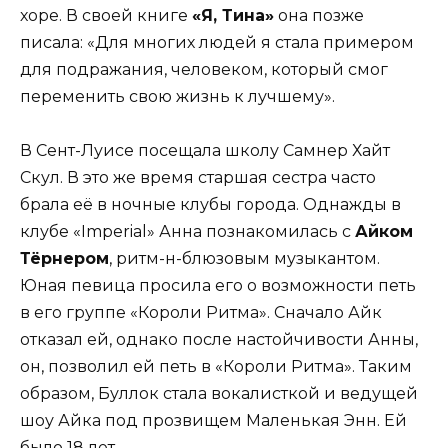
хоре. В своей книге
«Я, Тина»
она позже
писала: «Для многих людей я стала примером
для подражания, человеком, который смог
переменить свою жизнь к лучшему».
В Сент-Луисе посещала школу Самнер Хайт
Скул. В это же время старшая сестра часто
брала её в ночные клубы города. Однажды в
клубе «Imperial» Анна познакомилась с
Айком
Тёрнером
, ритм-н-блюзовым музыкантом.
Юная певица просила его о возможности петь
в его группе «Короли Ритма». Сначало Айк
отказал ей, однако после настойчивости Анны,
он, позволил ей петь в «Короли Ритма». Таким
образом, Буллок стала вокалисткой и ведущей
шоу Айка под прозвищем Маленькая Энн. Ей
было 18 лет.