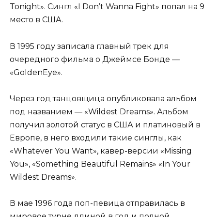
Tonight». Сингл «I Don’t Wanna Fight» попал на 9
место в США.
В 1995 году записала главный трек для
очередного фильма о Джеймсе Бонде —
«GoldenEye».
Через год танцовщица опубликовала альбом
под названием — «Wildest Dreams». Альбом
получил золотой статус в США и платиновый в
Европе, в него входили такие синглы, как
«Whatever You Want», кавер-версии «Missing
You», «Something Beautiful Remains» «In Your
Wildest Dreams».
В мае 1996 года поп-певица отправилась в
мировое турне длиной в год и полной