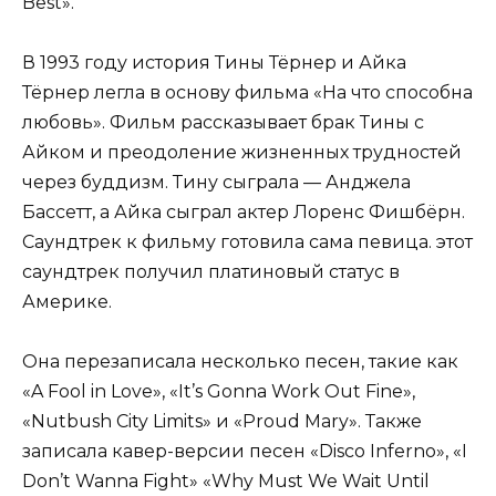
Best».
В 1993 году история Тины Тёрнер и Айка
Тёрнер легла в основу фильма «На что способна
любовь». Фильм рассказывает брак Тины с
Айком и преодоление жизненных трудностей
через буддизм. Тину сыграла — Анджела
Бассетт, а Айка сыграл актер Лоренс Фишбёрн.
Саундтрек к фильму готовила сама певица. этот
саундтрек получил платиновый статус в
Америке.
Она перезаписала несколько песен, такие как
«A Fool in Love», «It’s Gonna Work Out Fine»,
«Nutbush City Limits» и «Proud Mary». Также
записала кавер-версии песен «Disco Inferno», «I
Don’t Wanna Fight» «Why Must We Wait Until