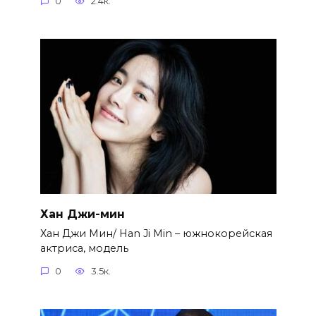
0
2.4к.
Хан Джи-мин
Хан Джи Мин/ Han Ji Min – южнокорейская
актриса, модель
0
3.5к.