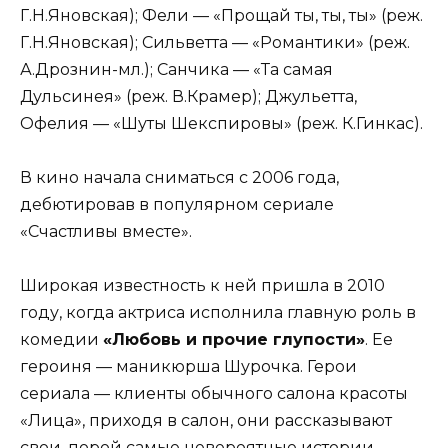
Г.Н.Яновская); Фели — «Прощай ты, ты, ты» (реж.
Г.Н.Яновская); Сильветта — «Романтики» (реж.
А.Дрознин-мл.); Санчика — «Та самая
Дульсинея» (реж. В.Крамер); Джульетта,
Офелия — «Шуты Шекспировы» (реж. К.Гинкас).
В кино начала сниматься с 2006 года,
дебютировав в популярном сериале
«Счастливы вместе».
Широкая известность к ней пришла в 2010
году, когда актриса исполнила главную роль в
комедии
«Любовь и прочие глупости»
. Ее
героиня — маникюрша Шурочка. Герои
сериала — клиенты обычного салона красоты
«Лица», приходя в салон, они рассказывают
свои, порой самые невероятные истории