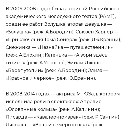
В 2006-2008 годах была актрисой Российского
академического молодёжного театра (РАМТ),
среди ее работ: Золушка; вторая девушка —
«Золушка» (реж. А.Бородин); Сьюзен Харпер —
«Приключения Тома Сойера» (реж. Дж.Крэнни);
Снежинка — «Незнайка — путешественник»
(реж. А.Блохин); Катенька — «А зори здесь
тихие…» (реж. А.Устюгов); Эмили Джонс —
«Берег утопии» (реж. А.Бородин); Элиза —
«Красное и черное» (реж. Ю.Еремин).
В 2008-2014 годах — актриса МТЮЗа, в котором
исполнила роли в спектаклях: Апрелия —
«Оловянные кольца» (реж. А.Калинин);
Лисарда — «Кавалер-призрак» (реж. Р.Самгин);
Лясочка — «Волк и семеро козлят» (реж.