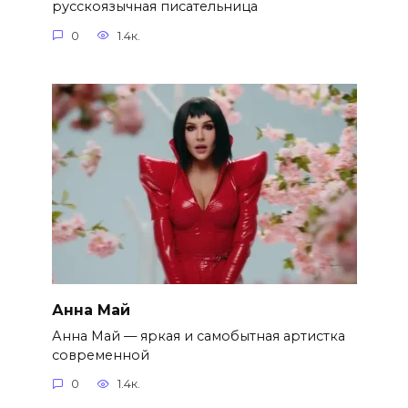
русскоязычная писательница
0
1.4к.
Анна Май
Анна Май — яркая и самобытная артистка
современной
0
1.4к.