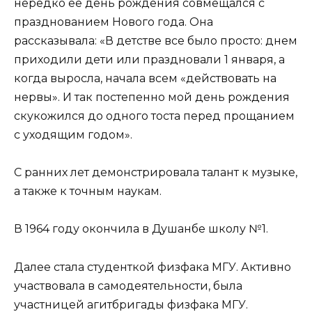
нередко ее день рождения совмещался с
празднованием Нового года. Она
рассказывала: «В детстве все было просто: днем
приходили дети или праздновали 1 января, а
когда выросла, начала всем «действовать на
нервы». И так постепенно мой день рождения
скукожился до одного тоста перед прощанием
с уходящим годом».
С ранних лет демонстрировала талант к музыке,
а также к точным наукам.
В 1964 году окончила в Душанбе школу №1.
Далее стала студенткой физфака МГУ. Активно
участвовала в самодеятельности, была
участницей агитбригады физфака МГУ.