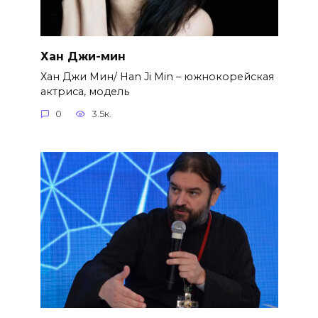
Хан Джи-мин
Хан Джи Мин/ Han Ji Min – южнокорейская
актриса, модель
0
3.5к.