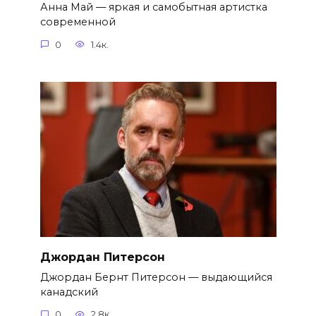
Анна Май — яркая и самобытная артистка
современной
0
1.4к.
Джордан Питерсон
Джордан Бернт Питерсон — выдающийся
канадский
0
2.8к.