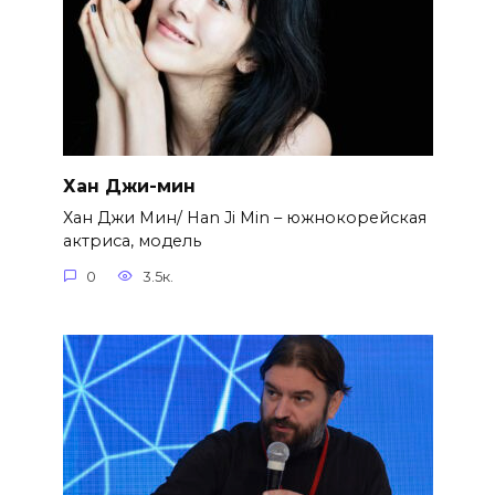
Хан Джи-мин
Хан Джи Мин/ Han Ji Min – южнокорейская
актриса, модель
0
3.5к.