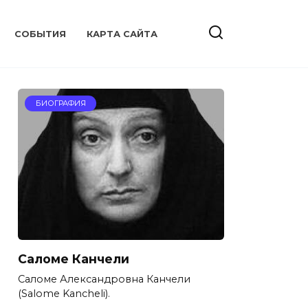
CОБЫТИЯ
КАРТА САЙТА
БИОГРАФИЯ
Саломе Канчели
Саломе Александровна Канчели
(Salome Kancheli).