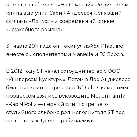
второго альбома ST «На100ящий». Режиссером
клипа выступил Сарик Андреасян, снявший
фильмы «Лопухи» и современный сиквел
«Служебного романа».
31 марта 2011 года он покинул лэйбл Phlatline
вместе с исполнителями Marselle и DJ Booch.
В 2012 году ST начал сотрудничество с ООО
«Универсам Культуры». Летом в Лос-Анджелесе
был снят клип на трек «Rap’N’Roll». Съемочным
процессом взялись руководить Motion Family.
«Rap’N’Roll» — первый сингл с третьего
студийного альбома рэп-исполнителя ST под
названием «Пуленепробиваемый».