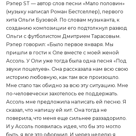
Рэпер ST — автор слов песни «Мало половин»
(музыку написал Роман Бестселлер), первого
хита Ольги Бузовой. По словам музыканта, к
созданию композиции его подтолкнул развод
Ольги с футболистом Дмитрием Тарасовым.
Рэпер говорил: «Было первое января. Мы
пришли в гости к Оле вместе с моей женой
Ассоль. У Оли уже тогда была одна песня «Под
звуки поцелуев». Она рассказала нам всю свою
историю любовную, как там все произошло.
Мне стало так обидно за всю эту ситуацию. Мне
по-человечески захотелось ее поддержать.
Ассоль мне предложила написать ей песню. Я
сказал, что напишу ей хит. Она тогда не
поверила, что меня еще сильнее раззадорило.
И у Ассоль появилась идея, что бы это могло
быть, я все это оформил. И через неделю я