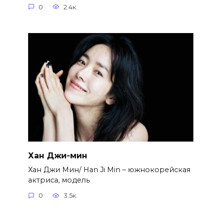
0
2.4к.
Хан Джи-мин
Хан Джи Мин/ Han Ji Min – южнокорейская
актриса, модель
0
3.5к.