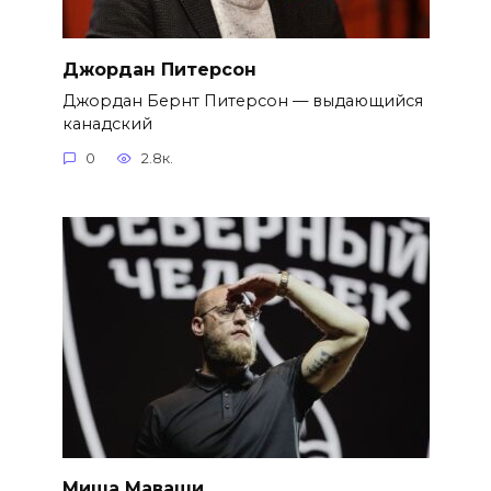
Джордан Питерсон
Джордан Бернт Питерсон — выдающийся
канадский
0
2.8к.
Миша Маваши