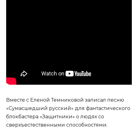
Вместе с Еленой Темниковой записал песню
«Сумасшедший русский» для фантастического
блокбастера «Защитники» о людях со
сверхъестественными способностями.