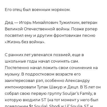
Его отец был военным моряком.
Дед — Игорь Михайлович Тужилкин, ветеран
Великой Отечественной войны. Позже рэпер
посвятил ему и другим фронтовикам песню
«Жизнь без войны».
С ранних лет увлекался поэзией, еще в
школьные годы начал сочинять сам.
Постепенно начал ложить свои сочинения на
музыку. В подростковом возрасте его
заинтересовал рэп, особенно Александру
импонировали Тупак Шакур и Децл. В 15 лет он
собрал свою первую группу Souljar’s Family, в
которую входили ST (на тот момент у него был
псевдоним $t Soulja), Shodi и Lil’ Soulja. ST и