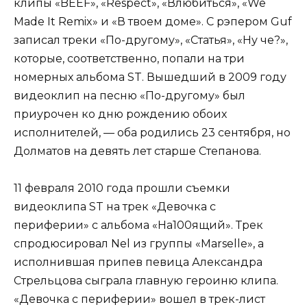
клипы «BEEF», «Respect», «Влюбиться», «We
Made It Remix» и «В твоем доме». С рэпером Guf
записал треки «По-другому», «Статья», «Ну че?»,
которые, соответственно, попали на три
номерных альбома ST. Вышедший в 2009 году
видеоклип на песню «По-другому» был
приурочен ко дню рождению обоих
исполнителей, — оба родились 23 сентября, но
Долматов на девять лет старше Степанова.
11 февраля 2010 года прошли съемки
видеоклипа ST на трек «Девочка с
периферии» с альбома «На100ящий». Трек
спродюсировал Nel из группы «Marselle», а
исполнившая припев певица Александра
Стрельцова сыграла главную героиню клипа.
«Девочка с периферии» вошел в трек-лист