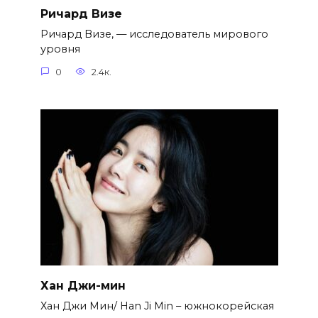
Ричард Визе
Ричард Визе, — исследователь мирового
уровня
0
2.4к.
Хан Джи-мин
Хан Джи Мин/ Han Ji Min – южнокорейская