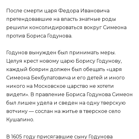
После смерти царя Федора Ивановича
претендовавшие на власть знатные роды
решили консолидироваться вокруг Симеона
против Бориса Годунова.
Годунов вынужден был принимать меры.
Целуя крест новому царю Борису Годунову,
каждый боярин должен был обещать «царя
Симеона Бекбулатовича и его детей и иного
никого на Московское царство не хотети
видети». В правление Бориса Годунова Симеон
был лишен удела и сведен на одну тверскую
вотчину — сослан на житье в тверское село
Кушалино.
В 1605 году присягавшие сыну Годунова