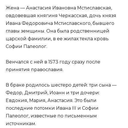
Жена — Анастасия Ивановна Мстиславская,
овдовевшая княгиня Черкасская, дочь князя
Ивана Федоровича Мстиславского, бывшего
главы земщины. Она была родственницей
царской фамилии, в ее жилах текла кровь
Софии Палеолог.
Венчался с ней в 1573 году сразу после
принятия православия.
В браке родилось шестеро детей: три сына —
Федор, Дмитрий, Иоанн и три дочери:
Евдокия, Мария, Анастасия. Это были
последние потомки Ивана III и Софии
Палеолог, известные по письменным
источникам.