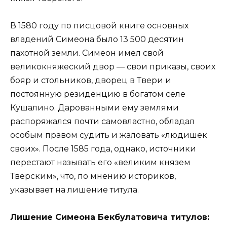
В 1580 году по писцовой книге основных
владений Симеона было 13 500 десятин
пахотной земли. Симеон имел свой
великокняжеский двор — свои приказы, своих
бояр и стольников, дворец в Твери и
постоянную резиденцию в богатом селе
Кушалино. Дарованными ему землями
распоряжался почти самовластно, обладал
особым правом судить и жаловать «людишек
своих». После 1585 года, однако, источники
перестают называть его «великим князем
Тверским», что, по мнению историков,
указывает на лишение титула.
Лишение Симеона Бекбулатовича титулов: