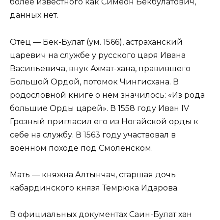
более известного как Симеон Бекбулатович,
данных нет.
Отец — Бек-Булат (ум. 1566), астраханский
царевич на службе у русского царя Ивана
Васильевича, внук Ахмат-хана, правившего
Большой Ордой, потомок Чингисхана. В
родословной книге о нем значилось: «Из рода
большие Орды царей». В 1558 году Иван IV
Грозный пригласил его из Ногайской орды к
себе на службу. В 1563 году участвовал в
военном походе под Смоленском.
Мать — княжна Алтынчач, старшая дочь
кабардинского князя Темрюка Идарова.
В официальных документах Саин-Булат хан