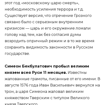
этот год «московскому царю смерть»,
необходимость усиления террора и т.д.
Существует версия, что отречение Грозного
связано было с серьезным внутренним
кризисом — царь и его окружение ломали
голову над тем, как без согласия думы
возродить опричный режим и в то же время
сохранить видимость законности в Русском
государстве.
Симеон Бекбулатович пробыл великим
князем всея Руси 11 месяцев.
Известны
жалованные грамоты, писанные от его имени. В
августе 1576 года Иван Васильевич вернулся на
трон, а царя Симеона жаловал великим
княжеством Тверским с титулом Великого
князя Тверского.