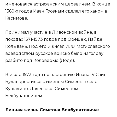
именовался астраханским царевичем. В конце
1560-х годов Иван Грозный сделал его ханом в
Касимове.
Принимал участие в Ливонской войне, в
походах 1571-1573 годов под Орешек, Пайде,
Колывань. Под его и князя И. Ф. Мстиславского
воеводством русское войско было наголову
разбито под Коловерью (Лоде).
В июле 1573 года по настоянию Ивана IV Саин-
Булат крестился с именем Симеон в селе
Кушалино. Далее стал Симеоном
Бекбулатовичем.
Личная жизнь Симеона Бекбулатовича: