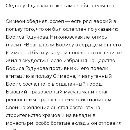
Федору II давали то же самое обязательство.
Симеон обеднел, ослеп — есть ряд версий в
пользу того, что он был ослеплен по указанию
Бориса Годунова. Никоновская летопись
гласит: «Враг вложи Борису в сердце и от него
(Симеона) быти ужасу… и повеле его ослепити».
Жил в скудости. После избрания на царство
Бориса Годунова противники его повели
агитацию в пользу Симеона, и напуганный
Борис сослал того в отдаленный город.
Бывший правоверный мусульманин стал
ревностным православным христианином.
Свои накопления он стал расточать на
строительство храмов и на вклады в
монастыри, особо богатые вклады он отправил