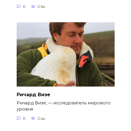
0
2.6к.
Ричард Визе
Ричард Визе, — исследователь мирового
уровня
0
2.4к.