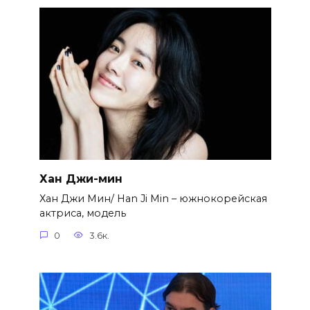
Хан Джи-мин
Хан Джи Мин/ Han Ji Min – южнокорейская
актриса, модель
0
3.6к.