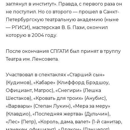
заглянул в институт». Правда, с первого раза он
не поступил. Но со второго — прошел в Санкт-
Петербургскую театральную академию (ныне
— РГИСИ), мастерская В. Б. Пази, окончил
которую в 2004 году.
После окончания СПГАТИ был принят в труппу
Театра им. Ленсовета.
Участвовал в спектаклях «Старший сын»
(Кудимов), «Кабаре» (Клиффорд Брэдшоу,
Официант, Матрос), «Снегири» (Лешка
Шестаков), «Кровать для троих» (Анубис),
«Варвары» (Степан Лукин), «Мера за меру»
(Клавдио), «Последняя жертва» (Дульчин),
«Лес» (Петр), «Король, дама, валет» (1-й санитар,
манекен, официант), «Дракон» (Ланцелот).