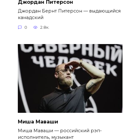
Джордан Питерсон
Джордан Бернт Питерсон — выдающийся
канадский
0
2.8к.
Миша Маваши
Миша Маваши — российский рэп-
исполнитель, музыкант