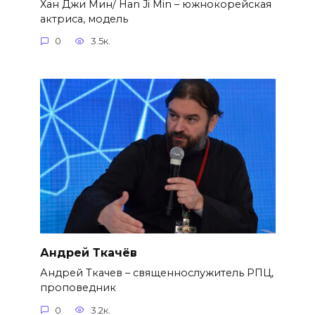
Хан Джи Мин/ Han Ji Min – южнокорейская
актриса, модель
0
3.5к.
Андрей Ткачёв
Андрей Ткачев – священнослужитель РПЦ,
проповедник
0
3.2к.