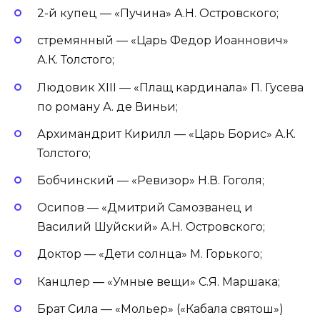
2-й купец — «Пучина» А.Н. Островского;
стремянный — «Царь Федор Иоаннович»
А.К. Толстого;
Людовик XIII — «Плащ кардинала» П. Гусева
по роману А. де Виньи;
Архимандрит Кирилл — «Царь Борис» А.К.
Толстого;
Бобчинский — «Ревизор» Н.В. Гоголя;
Осипов — «Дмитрий Самозванец и
Василий Шуйский» А.Н. Островского;
Доктор — «Дети солнца» М. Горького;
Канцлер — «Умные вещи» С.Я. Маршака;
Брат Сила — «Мольер» («Кабала святош»)