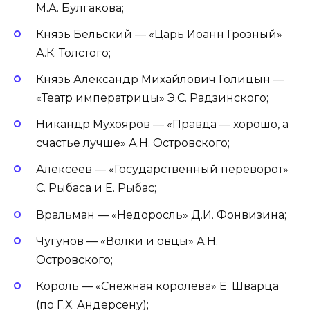
М.А. Булгакова;
Князь Бельский — «Царь Иоанн Грозный»
А.К. Толстого;
Князь Александр Михайлович Голицын —
«Театр императрицы» Э.С. Радзинского;
Никандр Мухояров — «Правда — хорошо, а
счастье лучше» А.Н. Островского;
Алексеев — «Государственный переворот»
С. Рыбаса и Е. Рыбас;
Вральман — «Недоросль» Д.И. Фонвизина;
Чугунов — «Волки и овцы» А.Н.
Островского;
Король — «Снежная королева» Е. Шварца
(по Г.Х. Андерсену);