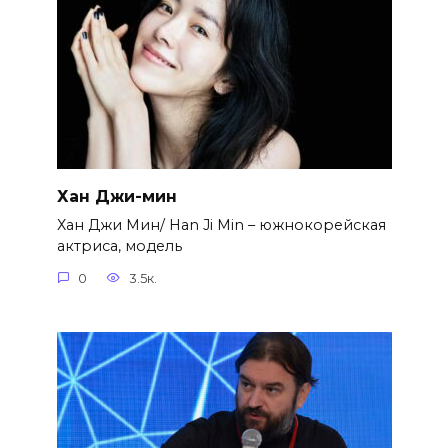
Хан Джи-мин
Хан Джи Мин/ Han Ji Min – южнокорейская
актриса, модель
0
3.5к.