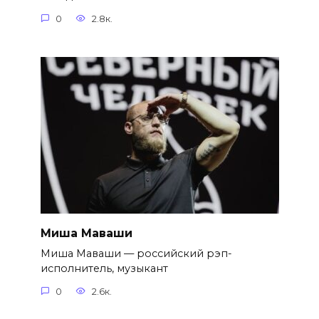
0
2.8к.
Миша Маваши
Миша Маваши — российский рэп-
исполнитель, музыкант
0
2.6к.