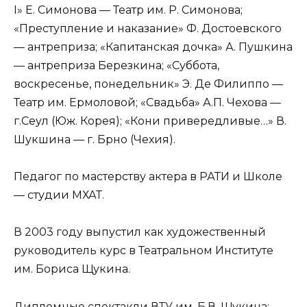
I» Е. Симонова — Театр им. Р. Симонова;
«Преступление и наказание» Ф. Достоевского
— антреприза; «Капитанская дочка» А. Пушкина
— антреприза Березкина; «Суббота,
воскресенье, понедельник» Э. Де Филиппо —
Театр им. Ермоловой; «Свадьба» А.П. Чехова —
г.Сеул (Юж. Корея); «Кони привередливые…» В.
Шукшина — г. Брно (Чехия).
Педагог по мастерству актера в РАТИ и Школе
— студии МХАТ.
В 2003 году выпустил как художественный
руководитель курс в Театральном Институте
им. Бориса Щукина.
Дипломные спектакли ВТУ им. Б.В. Щукина: