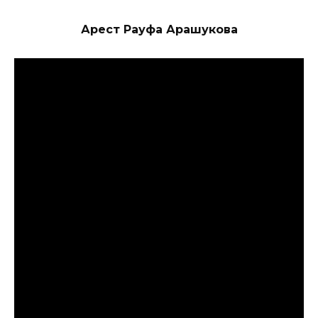
Арест Рауфа Арашукова