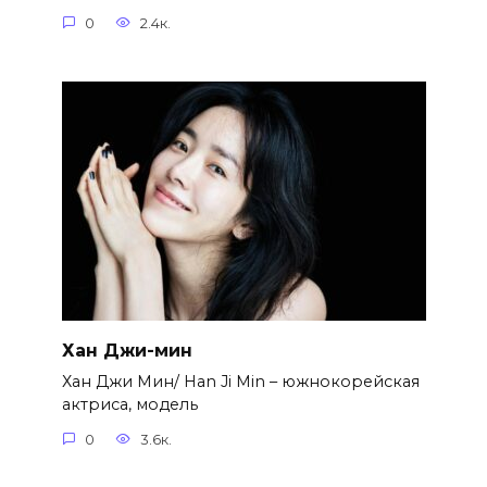
0
2.4к.
Хан Джи-мин
Хан Джи Мин/ Han Ji Min – южнокорейская
актриса, модель
0
3.6к.