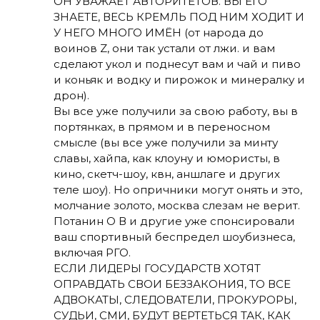
ОН УВАЖАЕТ АВТОРИТЕТОВ. ВЫ ЕГО
ЗНАЕТЕ, ВЕСЬ КРЕМЛЬ ПОД НИМ ХОДИТ И
У НЕГО МНОГО ИМЁН (от народа до
воинов Z, они так устали от лжи. и вам
сделают укол и поднесут вам и чай и пиво
и коньяк и водку и пирожок и минералку и
дрон).
Вы все уже получили за свою работу, вы в
портянках, в прямом и в переносном
смысле (вы все уже получили за минту
славы, хайпа, как клоуну и юмористы, в
кино, скетч-шоу, квн, аншлаге и других
теле шоу). Но опричники могут онять и это,
молчание золото, москва слезам не верит.
Потанин О В и другие уже спонсировали
ваш спортивный беспредел шоубизнеса,
включая РГО.
ЕСЛИ ЛИДЕРЫ ГОСУДАРСТВ ХОТЯТ
ОПРАВДАТЬ СВОИ БЕЗЗАКОНИЯ, ТО ВСЕ
АДВОКАТЫ, СЛЕДОВАТЕЛИ, ПРОКУРОРЫ,
СУДЬИ, СМИ, БУДУТ ВЕРТЕТЬСЯ ТАК, КАК