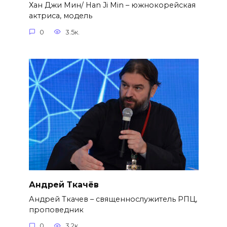
Хан Джи Мин/ Han Ji Min – южнокорейская
актриса, модель
0
3.5к.
Андрей Ткачёв
Андрей Ткачев – священнослужитель РПЦ,
проповедник
0
3.2к.