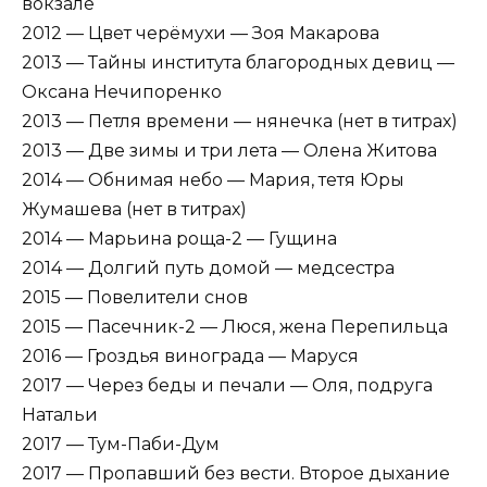
вокзале
2012 — Цвет черёмухи — Зоя Макарова
2013 — Тайны института благородных девиц —
Оксана Нечипоренко
2013 — Петля времени — нянечка (нет в титрах)
2013 — Две зимы и три лета — Олена Житова
2014 — Обнимая небо — Мария, тетя Юры
Жумашева (нет в титрах)
2014 — Марьина роща-2 — Гущина
2014 — Долгий путь домой — медсестра
2015 — Повелители снов
2015 — Пасечник-2 — Люся, жена Перепильца
2016 — Гроздья винограда — Маруся
2017 — Через беды и печали — Оля, подруга
Натальи
2017 — Тум-Паби-Дум
2017 — Пропавший без вести. Второе дыхание