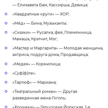
— Елизавета Бам, Кассирша, Девица;
«Квадратные круги» — ХОР;
«Мёд» — Бина, Музыканты;
«Сказки» — Русалка, фея, Племянница,
Мамаша, Крэтчит, Мэг;
«Мастер и Маргарита» — Молодая женщина,
актриса, подруга дома, Продавщица;
«Медея» — Кормилица;
«Суф(ф)ле»;
«Тартюф» — Мариана;
«Театральный роман» — Другая
разведенная жена-Гоголь;
«Хроники» — Герцогиня Йоркская, 1-я