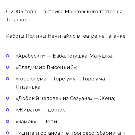
С 2003 года — актриса Московского театра на
Таганке.
Работы Полины Нечитайло в театре на Таганке:
«Арабески» — Баба, Тётушка, Матушка;
«Владимир Высоцкий»;
«Горе от ума — Горе уму — Горе ума —
Лизанька;
«Добрый человек из Сезуана» — Жена;
«Живаго» — доктор;
«Замок» — Пепи;
«Идите и остановите прогресс (обэриуты)»