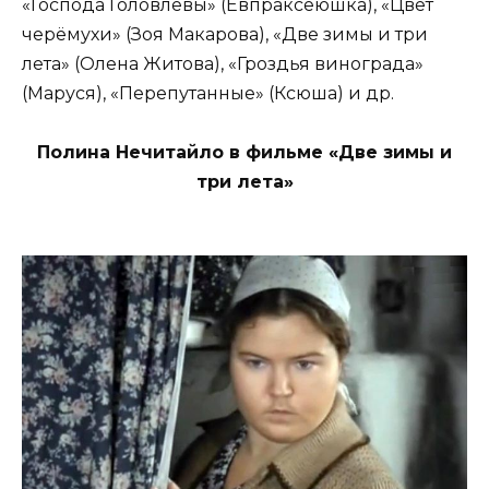
«Господа Головлевы» (Евпраксеюшка), «Цвет
черёмухи» (Зоя Макарова), «Две зимы и три
лета» (Олена Житова), «Гроздья винограда»
(Маруся), «Перепутанные» (Ксюша) и др.
Полина Нечитайло в фильме «Две зимы и
три лета»