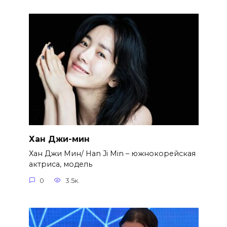
Хан Джи-мин
Хан Джи Мин/ Han Ji Min – южнокорейская
актриса, модель
0
3.5к.