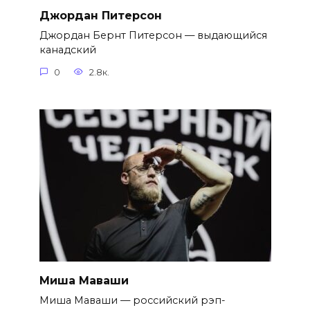
Джордан Питерсон
Джордан Бернт Питерсон — выдающийся
канадский
0
2.8к.
Миша Маваши
Миша Маваши — российский рэп-