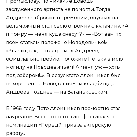
Промыслову. Но никакие доводы
заслуженного артиста не помогли. Тогда
Андреев, отбросив церемонии, опустил на
вельможный стол свою огромную кулачину: «А
я помру — меня куда снесут?» — «Вот вам по
всем статьям положено Новодевичье!» —
«Значит, так, — прогремел Андреев, —
официально требую: положите Петьку в мою
могилу на Новодевичьем! А меня уж — хоть
под забором!..». В результате Алейников был
похоронен на Новодевичьем кладбище, а
Андреев позднее — на Ваганьковском.
В 1968 году Петр Алейников посмертно стал
лауреатом Всесоюзного кинофестиваля в
номинации «Первый приз за актёрскую
работу».