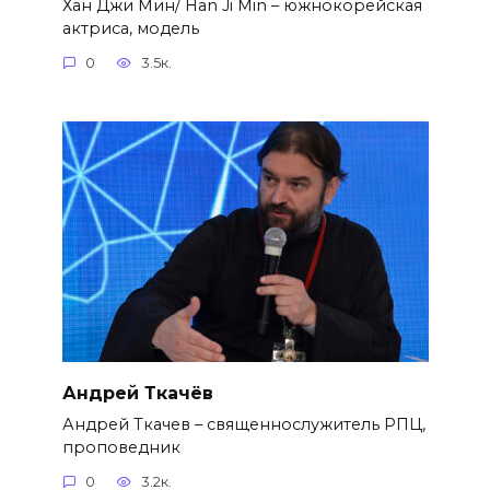
Хан Джи Мин/ Han Ji Min – южнокорейская
актриса, модель
0
3.5к.
Андрей Ткачёв
Андрей Ткачев – священнослужитель РПЦ,
проповедник
0
3.2к.