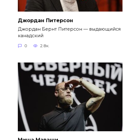
Джордан Питерсон
Джордан Бернт Питерсон — выдающийся
канадский
0
2.8к.
Миша Маваши