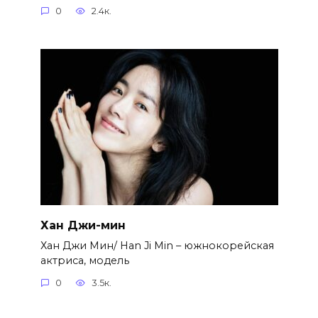
0
2.4к.
Хан Джи-мин
Хан Джи Мин/ Han Ji Min – южнокорейская
актриса, модель
0
3.5к.