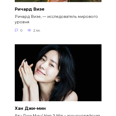
Ричард Визе
Ричард Визе, — исследователь мирового
уровня
0
2.4к.
Хан Джи-мин
Хан Джи Мин/ Han Ji Min – южнокорейская