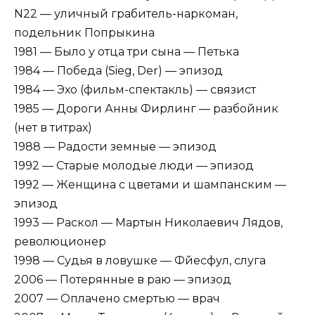
N22 — уличный грабитель-наркоман,
подельник Попрыкина
1981 — Было у отца три сына — Петька
1984 — Победа (Sieg, Der) — эпизод
1984 — Эхо (фильм-спектакль) — связист
1985 — Дороги Анны Фирлинг — разбойник
(нет в титрах)
1988 — Радости земные — эпизод
1992 — Старые молодые люди — эпизод
1992 — Женщина с цветами и шампанским —
эпизод
1993 — Раскол — Мартын Николаевич Лядов,
революционер
1998 — Судья в ловушке — Фйесфул, слуга
2006 — Потерянные в раю — эпизод
2007 — Оплачено смертью — врач