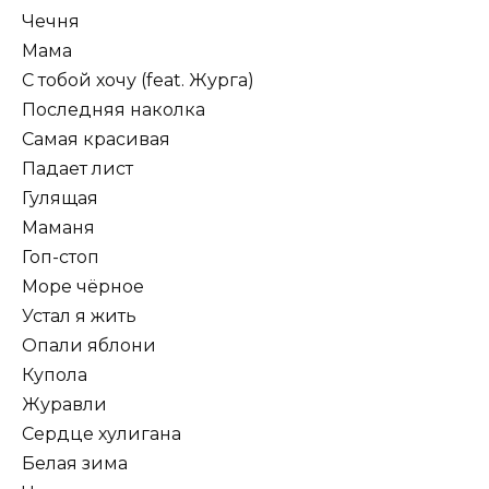
Чечня
Мама
С тобой хочу (feat. Журга)
Последняя наколка
Самая красивая
Падает лист
Гулящая
Маманя
Гоп-стоп
Море чёрное
Устал я жить
Опали яблони
Купола
Журавли
Сердце хулигана
Белая зима