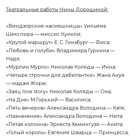
Театральные работы Нины Дорошиной:
«Виндзорские насмешницы» Уильяма
Шекспира — миссис Куикли;
«Крутой маршрут» Е. С. Гинзбург — Фиса;
«Любовь и голуби» Владимира Гуркина —
Надя;
«Мурлин Мурло» Николая Коляды — Инна;
«Четыре строчки для дебютантки» Жана Ануя
— мадам Жорж;
«Заяц love story» Николая Коляды — Она;
«На Дне» М.Горький — Василиса;
«Пять вечеров» Александра Володина — Катя;
«Назначение» Александра Володина — Нюта;
«Пятая колонна» Эрнеста Хемингуэя — Анита;
«Голый король» Евгения Шварца — Принцесса;