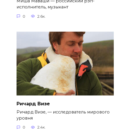
Миша Маваши — российский рэп-
исполнитель, музыкант
0
2.6к.
Ричард Визе
Ричард Визе, — исследователь мирового
уровня
0
2.4к.