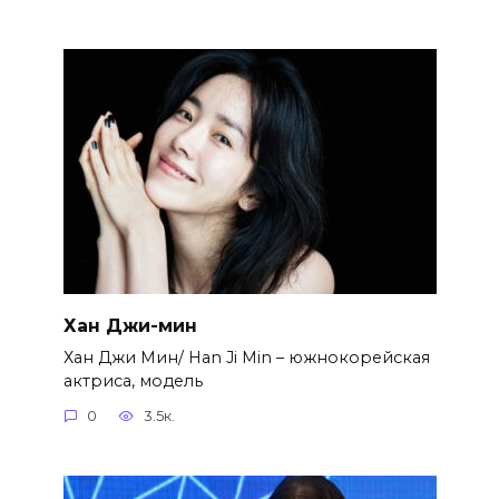
Хан Джи-мин
Хан Джи Мин/ Han Ji Min – южнокорейская
актриса, модель
0
3.5к.