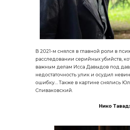
В 2021-м снялся в главной роли в пс
расследовании серийных убийств, кот
важным делам Исса Давыдов под давл
недостаточность улик и осудил неви
ошибку… Также в картине снялись Юл
Спиваковский.
Нико Тавадз