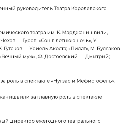
венный руководитель Театра Королевского
демического театра им. К. Марджанишвили,
 Чехов — Гуров; «Сон в летнюю ночь», У.
 Гутсков — Уриель Акоста; «Пилат», M. Булгаков
; «Вечный муж», Ф. Достоевский — Дмитрий;
за роль в спектакле «Нугзар и Мефистофель».
джанишвили за главную роль в спектакле
ьный директор ежегодного театрального