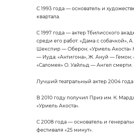
С 1993 года — основатель и художест
квартала.
С 1997 года — актер Тбилисского ака
среди его работ: «Дама с собачкой», А.
Шекспир — Оберон; «Уриель Акоста» К.
— Иуда; «Антигона», Ж. Ануй — Гемон
«Саломея» О. Уайльд — Ангел смерти.
Лучший театральный актер 2004 года 
В 2010 году получил Приз им. К. Мар
«Уриель Акоста».
С 2008 года — основатель и генерал
фестиваля «25 минут».