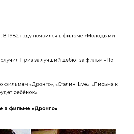
. В 1982 году появился в фильме «Молодыми
получил Приз за лучший дебют за фильм «По
 фильмам «Дронго», «Сталин. Live», «Письма к
будет ребёнок».
е в фильме «Дронго»