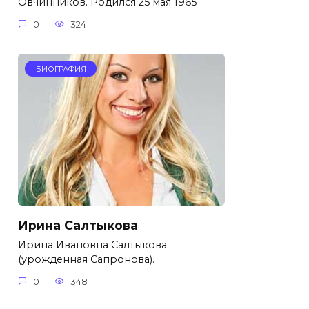
Овчинников. Родился 25 мая 1965
0
324
БИОГРАФИЯ
Ирина Салтыкова
Ирина Ивановна Салтыкова
(урожденная Сапронова).
0
348