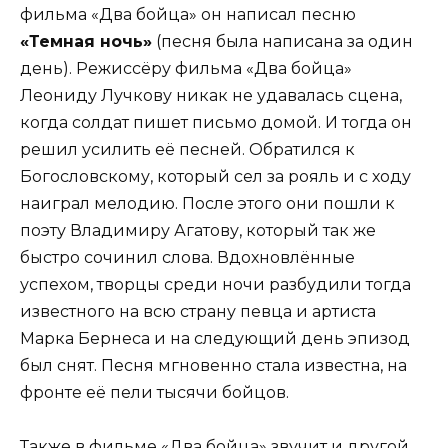
фильма «Два бойца» он написал песню
«Темная ночь»
(песня была написана за один
день). Режиссёру фильма «Два бойца»
Леониду Лучкову никак не удавалась сцена,
когда солдат пишет письмо домой. И тогда он
решил усилить её песней. Обратился к
Богословскому, который сел за рояль и с ходу
наиграл мелодию. После этого они пошли к
поэту Владимиру Агатову, который так же
быстро сочинил слова. Вдохновлённые
успехом, творцы среди ночи разбудили тогда
известного на всю страну певца и артиста
Марка Бернеса и на следующий день эпизод
был снят. Песня мгновенно стала известна, на
фронте её пели тысячи бойцов.
Также в фильме «Два бойца» звучит и другой