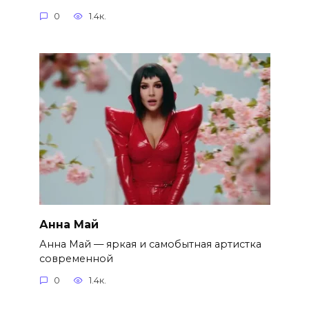
0
1.4к.
Анна Май
Анна Май — яркая и самобытная артистка
современной
0
1.4к.