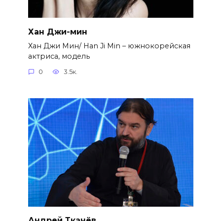
Хан Джи-мин
Хан Джи Мин/ Han Ji Min – южнокорейская
актриса, модель
0
3.5к.
Андрей Ткачёв