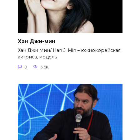
Хан Джи-мин
Хан Джи Мин/ Han Ji Min – южнокорейская
актриса, модель
0
3.5к.