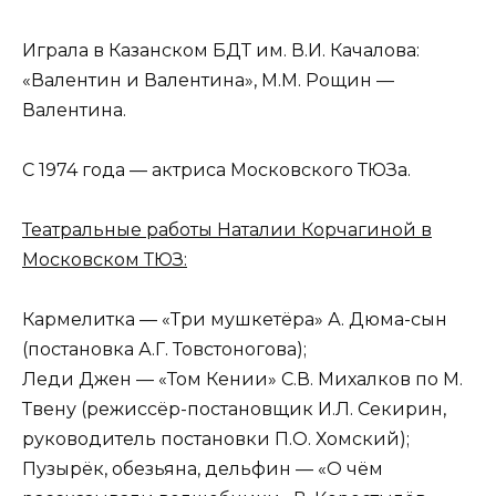
Играла в Казанском БДТ им. В.И. Качалова:
«Валентин и Валентина», М.М. Рощин —
Валентина.
С 1974 года — актриса Московского ТЮЗа.
Театральные работы Наталии Корчагиной в
Московском ТЮЗ:
Кармелитка — «Три мушкетёра» А. Дюма-сын
(постановка А.Г. Товстоногова);
Леди Джен — «Том Кении» С.В. Михалков по М.
Твену (режиссёр-постановщик И.Л. Секирин,
руководитель постановки П.О. Хомский);
Пузырёк, обезьяна, дельфин — «О чём