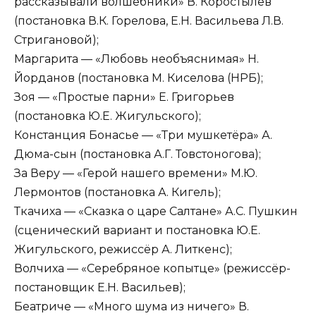
рассказывали волшебники» В. Коростылёв
(постановка В.К. Горелова, Е.Н. Васильева Л.В.
Стригановой);
Маргарита — «Любовь необъяснимая» Н.
Йорданов (постановка М. Киселова (НРБ);
Зоя — «Простые парни» Е. Григорьев
(постановка Ю.Е. Жигульского);
Констанция Бонасье — «Три мушкетёра» А.
Дюма-сын (постановка А.Г. Товстоногова);
За Веру — «Герой нашего времени» М.Ю.
Лермонтов (постановка А. Кигель);
Ткачиха — «Сказка о царе Салтане» А.С. Пушкин
(сценический вариант и постановка Ю.Е.
Жигульского, режиссёр А. Литкенс);
Волчиха — «Серебряное копытце» (режиссёр-
постановщик Е.Н. Васильев);
Беатриче — «Много шума из ничего» В.