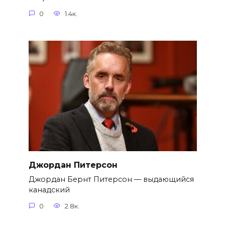
0
1.4к.
Джордан Питерсон
Джордан Бернт Питерсон — выдающийся
канадский
0
2.8к.