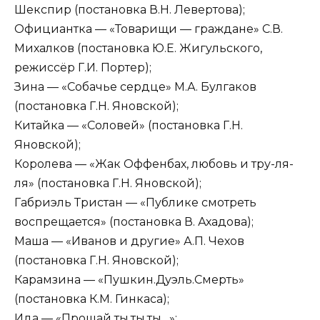
Шекспир (постановка В.Н. Левертова);
Официантка — «Товарищи — граждане» С.В.
Михалков (постановка Ю.Е. Жигульского,
режиссёр Г.И. Портер);
Зина — «Собачье сердце» М.А. Булгаков
(постановка Г.Н. Яновской);
Китайка — «Соловей» (постановка Г.Н.
Яновской);
Королева — «Жак Оффенбах, любовь и тру-ля-
ля» (постановка Г.Н. Яновской);
Габриэль Тристан — «Публике смотреть
воспрещается» (постановка В. Ахадова);
Маша — «Иванов и другие» А.П. Чехов
(постановка Г.Н. Яновской);
Карамзина — «Пушкин.Дуэль.Смерть»
(постановка К.М. Гинкаса);
Ида — «Прощай ты,ты,ты…»;