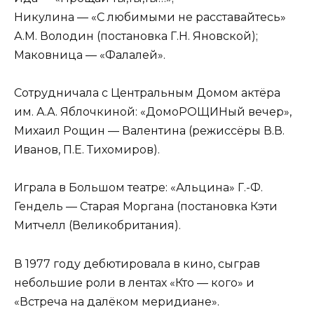
Никулина — «С любимыми не расставайтесь»
А.М. Володин (постановка Г.Н. Яновской);
Маковница — «Фалалей».
Сотрудничала с Центральным Домом актёра
им. А.А. Яблочкиной: «ДомоРОЩИНый вечер»,
Михаил Рощин — Валентина (режиссёры В.В.
Иванов, П.Е. Тихомиров).
Играла в Большом театре: «Альцина» Г.-Ф.
Гендель — Старая Моргана (постановка Кэти
Митчелл (Великобритания).
В 1977 году дебютировала в кино, сыграв
небольшие роли в лентах «Кто — кого» и
«Встреча на далёком меридиане».