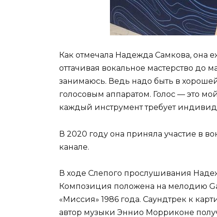
Как отмечала Надежда Самкова, она е
оттачивая вокальное мастерство до 
занимаюсь. Ведь надо быть в хороше
голосовым аппаратом. Голос — это мой
каждый инструмент требует индивид
В 2020 году она приняла участие в в
канале.
В ходе Слепого прослушивания Надежд
Композиция положена на мелодию Gab
«Миссия» 1986 года. Саундтрек к кар
автор музыки Эннио Морриконе получи