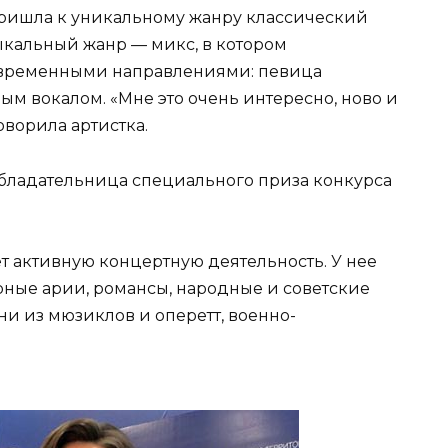
 пришла к уникальному жанру классический
музыкальный жанр — микс, в котором
овременными направлениями: певица
м вокалом. «Мне это очень интересно, ново и
оворила артистка.
бладательница специального приза конкурса
ет активную концертную деятельность. У нее
рные арии, романсы, народные и советские
и из мюзиклов и оперетт, военно-