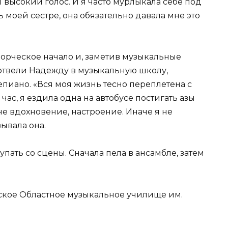
 высокий голос. И я часто мурлыкала себе под
 моей сестре, она обязательно давала мне это
орческое начало и, заметив музыкальные
 отвели Надежду в музыкальную школу,
епиано. «Вся моя жизнь тесно переплетена с
час, я ездила одна на автобусе постигать азы
е вдохновение, настроение. Иначе я не
ывала она.
пать со сцены. Сначала пела в ансамбле, затем
мское Областное музыкальное училище им.