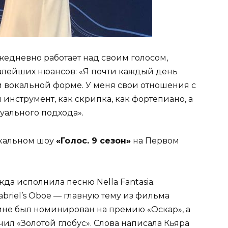
жедневно работает над своим голосом,
малейших нюансов: «Я почти каждый день
й вокальной форме. У меня свои отношения с
 инструмент, как скрипка, как фортепиано, а
уального подхода».
окальном шоу
«Голос. 9 сезон»
на Первом
а исполнила песню Nella Fantasia.
riel’s Oboe — главную тему из фильма
тине был номинирован на премию «Оскар», а
л «Золотой глобус». Слова написала Кьяра