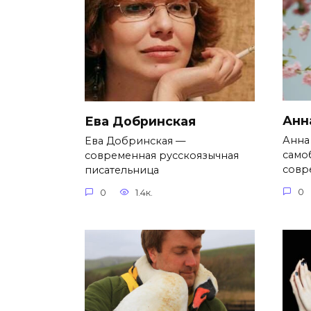
Анн
Ева Добринская
Анна
Ева Добринская —
само
современная русскоязычная
совр
писательница
0
0
1.4к.