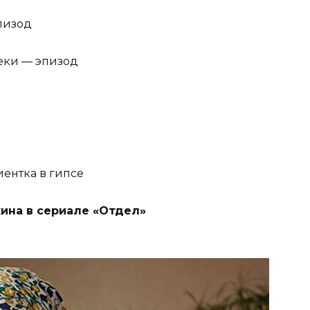
пизод
еки — эпизод
иентка в гипсе
ина в сериале «Отдел»