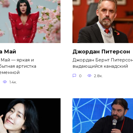
а Май
Джордан Питерсон
 Май — яркая и
Джордан Бернт Питерсо
бытная артистка
выдающийся канадский
еменной
0
2.8к.
1.4к.