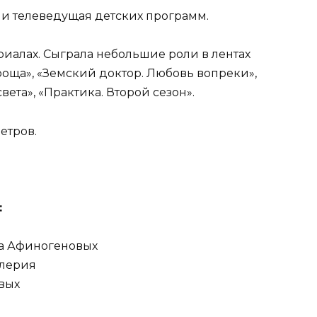
 и телеведущая детских программ.
ериалах. Сыграла небольшие роли в лентах
роща», «Земский доктор. Любовь вопреки»,
света», «Практика. Второй сезон».
етров.
:
ка Афиногеновых
алерия
вых