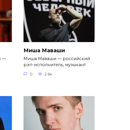
Миша Маваши
н —
Миша Маваши — российский
рэп-исполнитель, музыкант
0
2.6к.