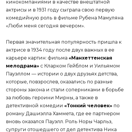
кинокомпаниями в качестве внештатной
актрисы и в 1931 году сыграла свою первую
комедийную роль в фильме Рубена Мамуляна
«Люби меня сегодня вечером».
Первая значительная популярность пришла к
актрисе в 1934 году после двух важных в ее
карьере картин: фильма
«Манхеттенская
мелодрама»
с Кларком Гейблом и Уильямом
Пауэллом — истории о двух друзьях детства,
которые, повзрослев, оказались по разные
стороны закона и стали соперниками в борьбе
за любовь героини Мирны, а также в
детективной комедии
«Тонкий человек»
по
роману Дашиэлла Хаммета, где ее партнером
вновь оказался Пауэлл. Роль Норы Чарльз,
супруги отошедшего от дел детектива Ника