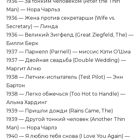
1936 — За тонким человеком (After the Thin
Man) — Нора Чарльз
1936 — Жена против секретарши (Wife vs.
Secretary) — Линда
1936 — Великий Зигфелд (Great Ziegfeld, The) —
Билли Берк
1937 — Парнелл (Parnell) — миссис Кэти О’Шиа
1937 — Двойная свадьба (Double Wedding) —
Маргит Агню
1938 — Летчик-испытатель (Test Pilot) — Энн
Бартон
1938 — Легко обжечься (Too Hot to Handle) —
Альма Хардинг
1939 — Пришли дожди (Rains Came, The)
1939 — Другой тонкий человек (Another Thin
Man) — Нора Чарлз
1940 — Я люблю тебя снова (I Love You Again) —