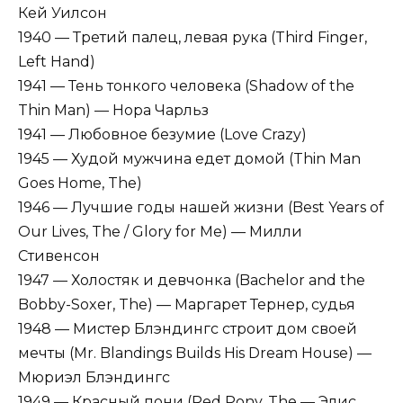
Кей Уилсон
1940 — Третий палец, левая рука (Third Finger,
Left Hand)
1941 — Тень тонкого человека (Shadow of the
Thin Man) — Нора Чарльз
1941 — Любовное безумие (Love Crazy)
1945 — Худой мужчина едет домой (Thin Man
Goes Home, The)
1946 — Лучшие годы нашей жизни (Best Years of
Our Lives, The / Glory for Me) — Милли
Стивенсон
1947 — Холостяк и девчонка (Bachelor and the
Bobby-Soxer, The) — Маргарет Тернер, судья
1948 — Мистер Блэндингс строит дом своей
мечты (Mr. Blandings Builds His Dream House) —
Мюриэл Блэндингс
1949 — Красный пони (Red Pony, The — Элис