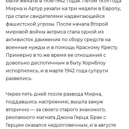
были женаты в 1936-1942 годах. Летом 1939 года
Мирна и Артур уехали на три недели в Европу,
где стали свидетелями надвигающейся
фашистской угрозы. После начала Второй
мировой войны актриса стала одной из
активисток движения по сбору средств на
военные нужды и в помощь Красному Кресту.
Примерно в то же время ее отношения с
довольно деспотичным в быту Хорнблоу
испортились, и в марте 1942 года супруги
развелись.
Через пять дней после развода Мирна,
поддавшись настроению, вышла замуж
вторично — за своего старого знакомого,
рекламного магната Джона Герца. Брак с
Герцем оказался недолговечным, и в августе