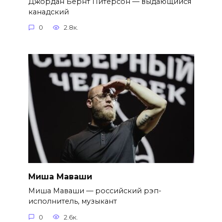
Джордан Бернт Питерсон — выдающийся
канадский
0
2.8к.
Миша Маваши
Миша Маваши — российский рэп-
исполнитель, музыкант
0
2.6к.