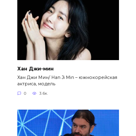
Хан Джи-мин
Хан Джи Мин/ Han Ji Min – южнокорейская
актриса, модель
0
3.6к.