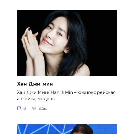
Хан Джи-мин
Хан Джи Мин/ Han Ji Min – южнокорейская
актриса, модель
0
3.5к.