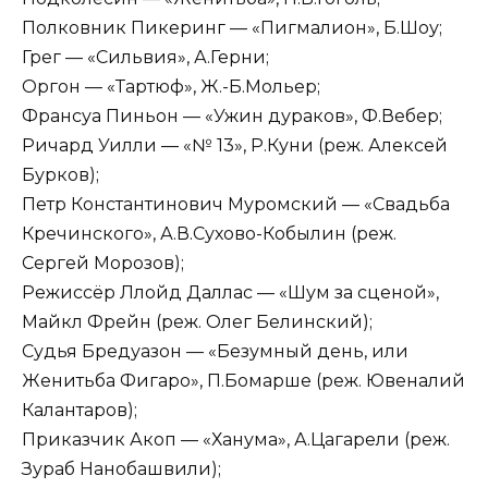
Полковник Пикеринг — «Пигмалион», Б.Шоу;
Грег — «Сильвия», А.Герни;
Оргон — «Тартюф», Ж.-Б.Мольер;
Франсуа Пиньон — «Ужин дураков», Ф.Вебер;
Ричард Уилли — «№ 13», Р.Куни (реж. Алексей
Бурков);
Петр Константинович Муромский — «Свадьба
Кречинского», А.В.Сухово-Кобылин (реж.
Сергей Морозов);
Режиссёр Ллойд Даллас — «Шум за сценой»,
Майкл Фрейн (реж. Олег Белинский);
Судья Бредуазон — «Безумный день, или
Женитьба Фигаро», П.Бомарше (реж. Ювеналий
Калантаров);
Приказчик Акоп — «Ханума», А.Цагарели (реж.
Зураб Нанобашвили);