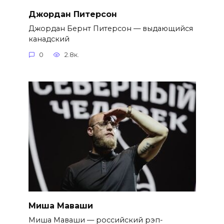
Джордан Питерсон
Джордан Бернт Питерсон — выдающийся
канадский
0
2.8к.
Миша Маваши
Миша Маваши — российский рэп-