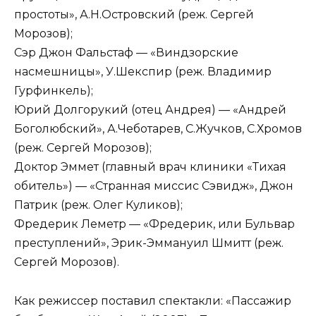
простоты», А.Н.Островский (реж. Сергей
Морозов);
Сэр Джон Фальстаф — «Виндзорские
насмешницы», У.Шекспир (реж. Владимир
Гурфинкель);
Юрий Долгорукий (отец Андрея) — «Андрей
Боголюбский», А.Чеботарев, С.Жучков, С.Хромов
(реж. Сергей Морозов);
Доктор Эммет (главный врач клиники «Тихая
обитель») — «Странная миссис Сэвидж», Джон
Патрик (реж. Олег Куликов);
Фредерик Леметр — «Фредерик, или Бульвар
преступлений», Эрик-Эммануил Шмитт (реж.
Сергей Морозов).
Как режиссер поставил спектакли: «Пассажир