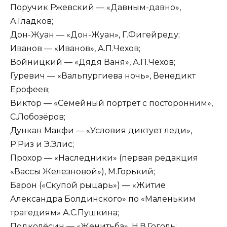
Поручик Ржевский — «Давным-давно»,
А.Гладков;
Дон-Жуан — «Дон-Жуан», Г.Фигейреду;
Иванов — «Иванов», А.П.Чехов;
Войницкий — «Дядя Ваня», А.П.Чехов;
Гуревич — «Вальпургиева ночь», Венедикт
Ерофеев;
Виктор — «Семейный портрет с посторонним»,
С.Лобозёров;
Дункан Макфи — «Условия диктует леди»,
Р.Риз и Э.Элис;
Прохор — «Наследники» (первая редакция
«Вассы Железновой»), М.Горький;
Барон («Скупой рыцарь») — «Житие
Александра Болдинского» по «Маленьким
трагедиям» А.С.Пушкина;
Подколёсин — «Женитьба», Н.В.Гоголь;