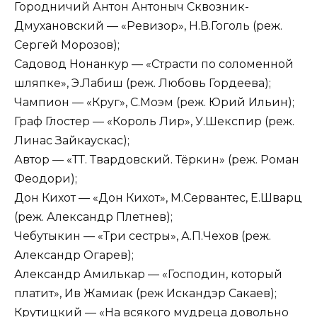
Городничий Антон Антоныч Сквозник-
Дмухановский — «Ревизор», Н.В.Гоголь (реж.
Сергей Морозов);
Садовод Нонанкур — «Страсти по соломенной
шляпке», Э.Лабиш (реж. Любовь Гордеева);
Чампион — «Круг», С.Моэм (реж. Юрий Ильин);
Граф Глостер — «Король Лир», У.Шекспир (реж.
Линас Зайкаускас);
Автор — «ТТ. Твардовский. Тёркин» (реж. Роман
Феодори);
Дон Кихот — «Дон Кихот», М.Сервантес, Е.Шварц
(реж. Александр Плетнев);
Чебутыкин — «Три сестры», А.П.Чехов (реж.
Александр Огарев);
Александр Амилькар — «Господин, который
платит», Ив Жамиак (реж Искандэр Сакаев);
Крутицкий — «На всякого мудреца довольно