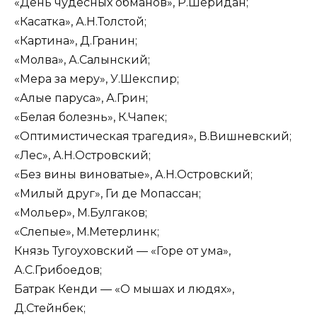
«День чудесных обманов», Р.Шеридан;
«Касатка», А.Н.Толстой;
«Картина», Д.Гранин;
«Молва», А.Салынский;
«Мера за меру», У.Шекспир;
«Алые паруса», А.Грин;
«Белая болезнь», К.Чапек;
«Оптимистическая трагедия», В.Вишневский;
«Лес», А.Н.Островский;
«Без вины виноватые», А.Н.Островский;
«Милый друг», Ги де Мопассан;
«Мольер», М.Булгаков;
«Слепые», М.Метерлинк;
Князь Тугоуховский — «Горе от ума»,
А.С.Грибоедов;
Батрак Кенди — «О мышах и людях»,
Д.Стейнбек;