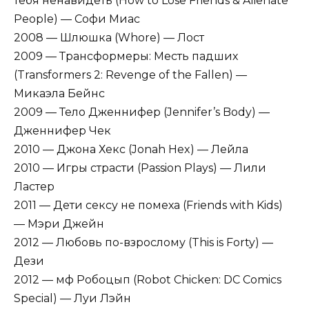
тебя ненавидеть (How to Lose Friends & Alienate
People) — Софи Миас
2008 — Шлюшка (Whore) — Лост
2009 — Трансформеры: Месть падших
(Transformers 2: Revenge of the Fallen) —
Микаэла Бейнс
2009 — Тело Дженнифер (Jennifer’s Body) —
Дженнифер Чек
2010 — Джона Хекс (Jonah Hex) — Лейла
2010 — Игры страсти (Passion Plays) — Лили
Ластер
2011 — Дети сексу не помеха (Friends with Kids)
— Мэри Джейн
2012 — Любовь по-взрослому (This is Forty) —
Дези
2012 — мф Робоцып (Robot Chicken: DC Comics
Special) — Луи Лэйн