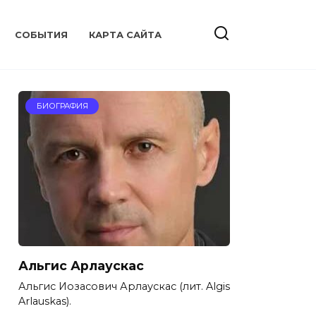
CОБЫТИЯ
КАРТА САЙТА
БИОГРАФИЯ
Альгис Арлаускас
Альгис Иозасович Арлаускас (лит. Algis
Arlauskas).