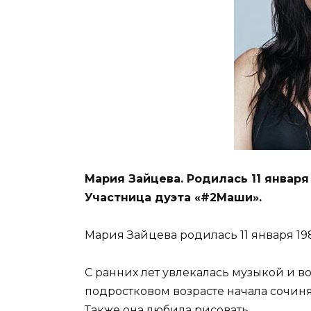
Мария Зайцева. Родилась 11 января 
Участница дуэта «#2Маши».
Мария Зайцева родилась 11 января 198
С ранних лет увлекалась музыкой и в
подростковом возрасте начала сочинят
Также она любила рисовать.