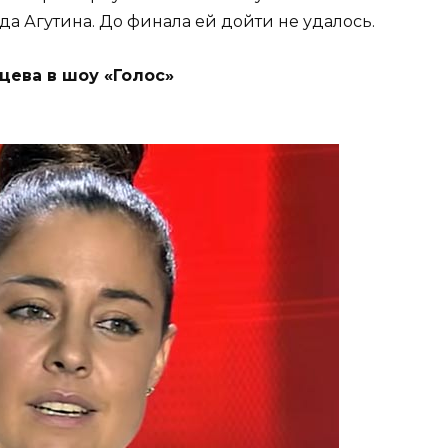
а Агутина. До финала ей дойти не удалось.
цева в шоу «Голос»