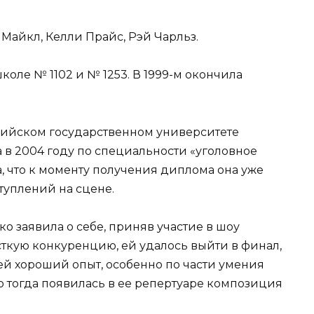
айкл, Келли Прайс, Рэй Чарльз.
коле № 1102 и № 1253. В 1999-м окончила
сийском государственном университете
 в 2004 году по специальности «уголовное
а, что к моменту получения диплома она уже
туплений на сцене.
о заявила о себе, приняв участие в шоу
сткую конкуренцию, ей удалось выйти в финал,
 ей хороший опыт, особенно по части умения
о тогда появилась в ее репертуаре композиция